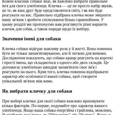
Кожен власник собаки знає, як важливо вибрати правильне
ім'я для свого улюбленця. Кличка — це не просто набір звуків,
це те, як ваш друг буде представлятися світу, і як він буде
реагувати на вас. Правильно підібрана кличка може зміцнити
вашу зв'язок і зробити спілкування більш гармонійним. У
цьому розділі ми пропонуємо вам розглянути різні варіанти
кличок для собак, а також поради щодо їх вибору.
Значення імені для собаки
Кличка собаки відіграє важливу роль у її житті. Вона повинна
бути не тільки запам'ятовуваною, але й легкою для вимови.
Дослідження показують, що собаки краще реагують на короткі
і прості імена, що складаються з одного або двох складів. Це
допомагає улюбленцю швидше запам'ятати своє ім'я і
реагувати на нього. Крім того, кличка повинна відображати
характер або особливості вашої собаки, щоб створити
унікальний зв'язок між вами.
Як вибрати кличку для собаки
При виборі клички для своєї собаки важливо враховувати
кілька факторів. По-перше, подумайте про характер вашого
улюбленця. Якщо ваша собака енергійна і грайлива, можливо,
їй підійдуть такі імена, як "Швидкість" або "Радість". Якщо ж