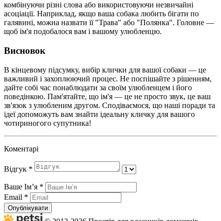
комбінуючи різні слова або використовуючи незвичайні
асоціації. Наприклад, якщо ваша собака любить бігати по
галявині, можна назвати її "Трава" або "Полянка". Головне —
щоб ім'я подобалося вам і вашому улюбленцю.
Висновок
В кінцевому підсумку, вибір клички для вашої собаки — це
важливий і захоплюючий процес. Не поспішайте з рішенням,
дайте собі час понаблюдати за своїм улюбленцем і його
поведінкою. Пам'ятайте, що ім'я — це не просто звук, це ваш
зв'язок з улюбленим другом. Сподіваємося, що наші поради та
ідеї допоможуть вам знайти ідеальну кличку для вашого
чотириногого супутника!
Коментарі
Відгук
*
Ваше Імʼя
*
Email
*
Опублікувати