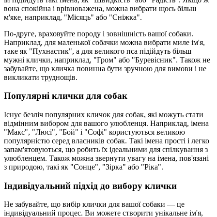
вона спокійна і врівноважена, можна вибрати щось більш
м'яке, наприклад, "Місяць" або "Сніжка".
По-друге, враховуйте породу і зовнішність вашої собаки.
Наприклад, для маленької собачки можна вибрати миле ім'я,
таке як "Пухнастик", а для великого пса підійдуть більш
мужні клички, наприклад, "Гром" або "Буревісник". Також не
забувайте, що кличка повинна бути зручною для вимови і не
викликати труднощів.
Популярні клички для собак
Існує безліч популярних кличок для собак, які можуть стати
відмінним вибором для вашого улюбленця. Наприклад, імена
"Макс", "Люсі", "Бой" і "Софі" користуються великою
популярністю серед власників собак. Такі імена прості і легко
запам'ятовуються, що робить їх ідеальними для спілкування з
улюбленцем. Також можна звернути увагу на імена, пов'язані
з природою, такі як "Сонце", "Зірка" або "Ріка".
Індивідуальний підхід до вибору клички
Не забувайте, що вибір клички для вашої собаки — це
індивідуальний процес. Ви можете створити унікальне ім'я,