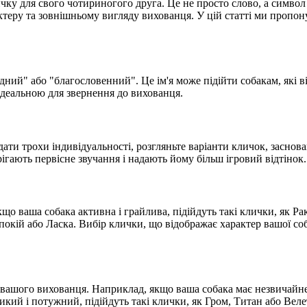
чку для свого чотириногого друга. Це не просто слово, а симво
теру та зовнішньому вигляду вихованця. У цій статті ми пропонує
дний" або "благословенний". Це ім'я може підійти собакам, які 
ідеальною для звернення до вихованця.
одати трохи індивідуальності, розгляньте варіанти кличок, засно
ігають первісне звучання і надають йому більш ігровий відтінок.
кщо ваша собака активна і грайлива, підійдуть такі клички, як 
 Спокій або Ласка. Вибір клички, що відображає характер вашої с
вашого вихованця. Наприклад, якщо ваша собака має незвичайне
й і потужний, підійдуть такі клички, як Гром, Титан або Велет