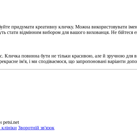
буйте придумати креативну кличку. Можна використовувати імена 
уть стати відмінним вибором для вашого вихованця. Не бійтеся 
с. Кличка повинна бути не тільки красивою, але й зручною для в
рекрасне ім'я, і ми сподіваємося, що запропоновані варіанти до
petsi.net
 клініки
Зворотній зв'язок