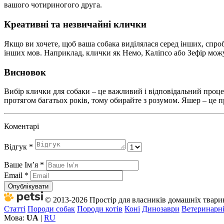
вашого чотириногого друга.
Креативні та незвичайні клички
Якщо ви хочете, щоб ваша собака виділялася серед інших, спро
інших мов. Наприклад, клички як Немо, Каліпсо або Зефір мож
Висновок
Вибір клички для собаки – це важливий і відповідальний проце
протягом багатьох років, тому обирайте з розумом. Яшер – це п
Коментарі
Відгук
*
Ваше Імʼя
*
Email
*
Опублікувати
© 2013-2026 Простір для власників домашніх тварин 
Статті
Породи собак
Породи котів
Коні
Динозаври
Ветеринарні
Мова:
UA
|
RU