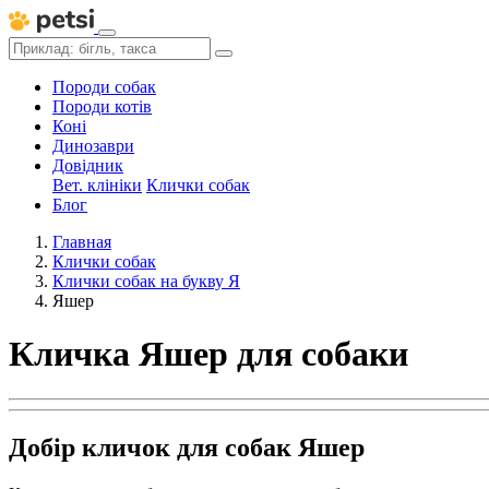
Породи собак
Породи котів
Коні
Динозаври
Довідник
Вет. клініки
Клички собак
Блог
Главная
Клички собак
Клички собак на букву Я
Яшер
Кличка Яшер для собаки
Добір кличок для собак Яшер