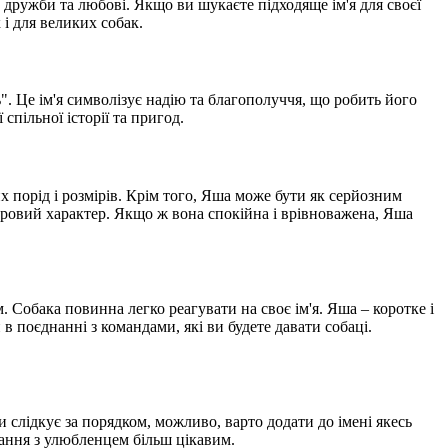
 дружби та любові. Якщо ви шукаєте підходяще ім'я для своєї
 і для великих собак.
. Це ім'я символізує надію та благополуччя, що робить його
пільної історії та пригод.
 порід і розмірів. Крім того, Яша може бути як серйозним
 ігровий характер. Якщо ж вона спокійна і врівноважена, Яша
 Собака повинна легко реагувати на своє ім'я. Яша – коротке і
 в поєднанні з командами, які ви будете давати собаці.
 слідкує за порядком, можливо, варто додати до імені якесь
ання з улюбленцем більш цікавим.