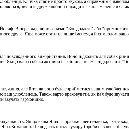
 улюбленця. Кличка стає не просто звуком, а справжнім символом
овляється, звучить дружелюбно і підходить як для маленьких, так
Йосиф. В перекладі воно означає "Бог додасть" або "примножить"
го друга. Яша може стати не лише іменем, а й символом вашої с
ля повсякденного використання. Воно підходить для собак різних
нця. Якщо ваша собака активна і грайлива, це ім'я підкреслить її
звучання, але й те, як воно буде сприйматися вашим улюбленцем.
ає ваш улюбленець. Також варто враховувати, як ім'я буде звучати
ти звучать гармонійно.
ивідуальність. Якщо ваша Яша – справжня лейтенантка, яка завжди
 Яша-Командор. Це додасть нотку гумору і зробить ваше спілкув