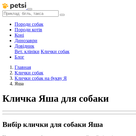
Породи собак
Породи котів
Коні
Динозаври
Довідник
Вет. клініки
Клички собак
Блог
Главная
Клички собак
Клички собак на букву Я
Яша
Кличка Яша для собаки
Вибір клички для собаки Яша