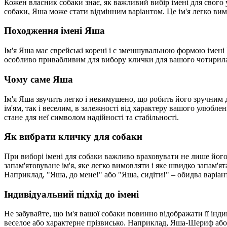
Кожен власник собаки знає, як важливий вибір імені для свого
собаки, Яша може стати відмінним варіантом. Це ім'я легко вим
Походження імені Яша
Ім'я Яша має єврейські корені і є зменшувальною формою імені 
особливо привабливим для вибору клички для вашого чотирилапо
Чому саме Яша
Ім'я Яша звучить легко і невимушено, що робить його зручним д
ім'ям, так і веселим, в залежності від характеру вашого улюбле
стане для неї символом надійності та стабільності.
Як вибрати кличку для собаки
При виборі імені для собаки важливо враховувати не лише його 
запам'ятовуване ім'я, яке легко вимовляти і яке швидко запам'ят
Наприклад, "Яша, до мене!" або "Яша, сидіти!" – обидва варіан
Індивідуальний підхід до імені
Не забувайте, що ім'я вашої собаки повинно відображати її інд
веселое або характерне прізвисько. Наприклад, Яша-Шериф або