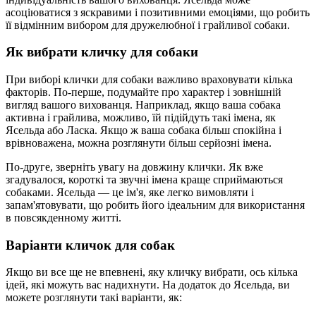
асоціюватися з яскравими і позитивними емоціями, що робить
її відмінним вибором для дружелюбної і грайливої собаки.
Як вибрати кличку для собаки
При виборі клички для собаки важливо враховувати кілька
факторів. По-перше, подумайте про характер і зовнішній
вигляд вашого вихованця. Наприклад, якщо ваша собака
активна і грайлива, можливо, їй підійдуть такі імена, як
Ясельда або Ласка. Якщо ж ваша собака більш спокійна і
врівноважена, можна розглянути більш серйозні імена.
По-друге, зверніть увагу на довжину клички. Як вже
згадувалося, короткі та звучні імена краще сприймаються
собаками. Ясельда — це ім'я, яке легко вимовляти і
запам'ятовувати, що робить його ідеальним для використання
в повсякденному житті.
Варіанти кличок для собак
Якщо ви все ще не впевнені, яку кличку вибрати, ось кілька
ідей, які можуть вас надихнути. На додаток до Ясельда, ви
можете розглянути такі варіанти, як: