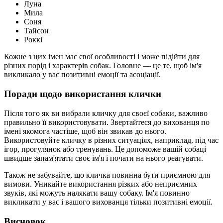
Луна
Мила
Соня
Тайсон
Роккі
Кожне з цих імен має свої особливості і може підійти для
різних порід і характерів собак. Головне — це те, щоб ім'я
викликало у вас позитивні емоції та асоціації.
Поради щодо використання клички
Після того як ви вибрали кличку для своєї собаки, важливо
правильно її використовувати. Звертайтеся до вихованця по
імені якомога частіше, щоб він звикав до нього.
Використовуйте кличку в різних ситуаціях, наприклад, під час
ігор, прогулянок або тренувань. Це допоможе вашій собаці
швидше запам'ятати своє ім'я і почати на нього реагувати.
Також не забувайте, що кличка повинна бути приємною для
вимови. Уникайте використання різких або неприємних
звуків, які можуть налякати вашу собаку. Ім'я повинно
викликати у вас і вашого вихованця тільки позитивні емоції.
Висновок