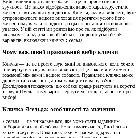
Вибір клички для вашої собаки — це не просто питання
зручності. Це також відображення вашого характеру, стилю
життя і навіть ваших уподобань. Кличка, яку ви виберете, буде
супроводжувати вашого вихованця протягом усього його
життя, тому важливо підійти до цього питання з особливою
увагою. У цій статті ми розповімо про те, як підібрати
ідеальну кличку для вашої собаки, і запропонуємо безліч
варіантів, включаючи кличку Ясельда.
Чому важливий правильний вибір клички
Кличка — це не просто звук, який ви вимовляєте, коли хочете
привернути увагу вашого вихованця. Це важливий елемент
взаємодії між вами і вашою собакою. Правильна кличка може
допомогти в навчанні, а також зміцнити вашу зв'язок.
Дослідження показують, що собаки краще реагують на короткі
та звучні імена, тому варто звернути увагу на ці аспекти при
виборі.
Кличка Ясельда: особливості та значення
Ясельда — це унікальне ім'я, яке може стати відмінним
вибором для вашої собаки. Воно звучить мелодійно і легко
запам'ятовується. Крім того, таке ім'я може підкреслити
індивідуальність вашого вихованця. Ясельда може