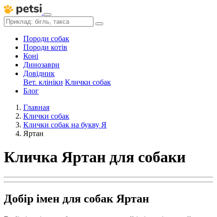
Породи собак
Породи котів
Коні
Динозаври
Довідник
Вет. клініки
Клички собак
Блог
Главная
Клички собак
Клички собак на букву Я
Яртан
Кличка Яртан для собаки
Добір імен для собак Яртан