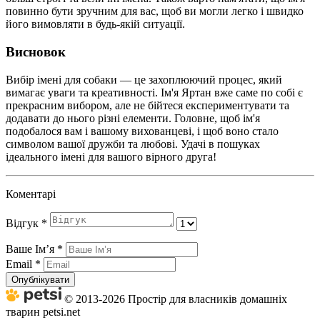
повинно бути зручним для вас, щоб ви могли легко і швидко
його вимовляти в будь-якій ситуації.
Висновок
Вибір імені для собаки — це захоплюючий процес, який
вимагає уваги та креативності. Ім'я Яртан вже саме по собі є
прекрасним вибором, але не бійтеся експериментувати та
додавати до нього різні елементи. Головне, щоб ім'я
подобалося вам і вашому вихованцеві, і щоб воно стало
символом вашої дружби та любові. Удачі в пошуках
ідеального імені для вашого вірного друга!
Коментарі
Відгук
*
Ваше Імʼя
*
Email
*
Опублікувати
© 2013-2026 Простір для власників домашніх
тварин petsi.net