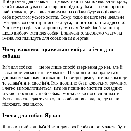
Вибір імені для собаки — це важливий і відповідальний крок,
який вимагає уваги та творчого підходу. Ім'я — це не просто
набір звуків, це слово, з яким ваша собака буде асоціювати
себе протягом усього життя. Тому, якщо ви шукаєте ідеальне
ім'я для свого чотириногого друга, ви потрапили за адресою!
У цьому розділі ми запропонуємо вам безліч ідей та порад
щодо вибору імен для собак, і, звичайно, звернемо увагу на
імена, які підійдуть для собак на ім'я Яртан.
Чому важливо правильно вибрати ім'я для
собаки
Ім'я для собаки — це не лише спосіб звернення до неї, але й
важливий елемент її виховання. Правильно підібране ім'я
допоможе вашому вихованцеві швидше реагувати на команди
та запам'ятати своє ім'я. Ім'я повинно бути коротким, звучним
і легко вимовлятиметься. Ім'я не повинно містити складних
звуків і поєднань, щоб собака могла легко його сприймати.
Імена, що складаються з одного або двох складів, ідеально
підходять для цього.
Імена для собак Яртан
Якщо ви вибрали ім'я Яртан для своєї собаки, ви можете бути