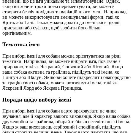
впевнені, що це ім'я унікальне та запам'ятовуване. Однак,
якщо ви хочете трохи поекспериментувати, ви можете
створити безліч похідних та варіацій цього імені. Наприклад,
ви можете використовувати зменшувальні форми, такі як
Яртик або Тані. Також можна додати до імені якісь цікаві
приставки або суфікси, щоб зробити його більш
оригінальним.
Тематика імен
При виборі імені для собаки можна орієнтуватися на різні
тематики. Наприклад, ви можете вибрати ім'я, пов'язане з
природою, такі як Яскравий, Сонячний або Лісовий. Якщо
ваша собака активна та грайлива, підійдуть такі імена, як
Плигун або Шалун. Якщо ви хочете підкреслити благородство
та грацію своєї собаки, можете розглянути імена, такі як
Яскравий Лорд або Яскрава Принцеса.
Поради щодо вибору імені
При виборі імені для собаки варто враховувати не лише
звучання, але й характер вашого вихованця. Якщо ваша собака
дружелюбна та грайлива, обирайте більш веселі та легкі імена.
Якщо ж ваш вихованець серйозний і спокійний, підійдуть
більш строгі та величні імена. Також варто пам'ятати, що ім'я