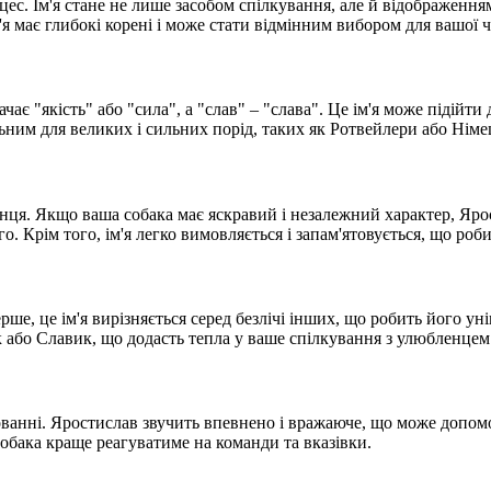
цес. Ім'я стане не лише засобом спілкування, але й відображен
ім'я має глибокі корені і може стати відмінним вибором для вашої
чає "якість" або "сила", а "слав" – "слава". Це ім'я може підійти
льним для великих і сильних порід, таких як Ротвейлери або Німец
я. Якщо ваша собака має яскравий і незалежний характер, Ярости
го. Крім того, ім'я легко вимовляється і запам'ятовується, що р
рше, це ім'я вирізняється серед безлічі інших, що робить його 
 або Славик, що додасть тепла у ваше спілкування з улюбленцем
ихованні. Яростислав звучить впевнено і вражаюче, що може допом
собака краще реагуватиме на команди та вказівки.