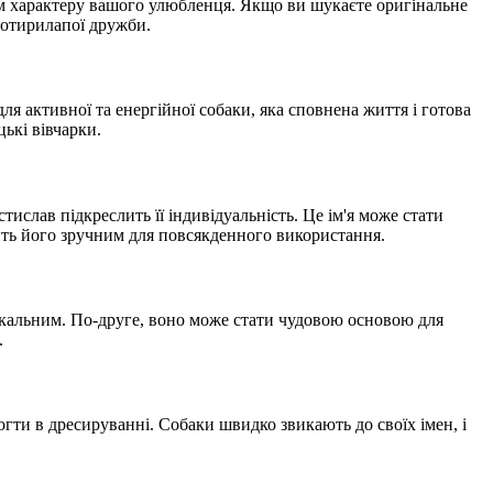
ням характеру вашого улюбленця. Якщо ви шукаєте оригінальне
 чотирилапої дружби.
 для активної та енергійної собаки, яка сповнена життя і готова
ькі вівчарки.
слав підкреслить її індивідуальність. Це ім'я може стати
обить його зручним для повсякденного використання.
унікальним. По-друге, воно може стати чудовою основою для
.
огти в дресируванні. Собаки швидко звикають до своїх імен, і