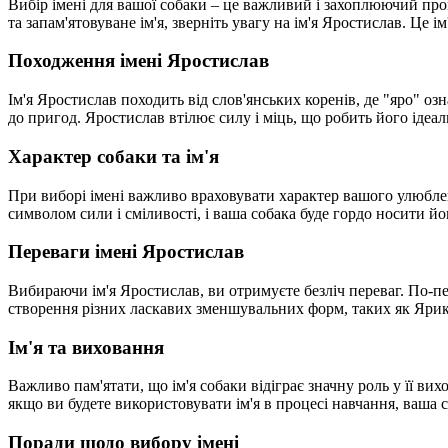
Вибір імені для вашої собаки – це важливий і захоплюючий про
та запам'ятовуване ім'я, зверніть увагу на ім'я Яростислав. Це 
Походження імені Яростислав
Ім'я Яростислав походить від слов'янських коренів, де "яро" озна
до пригод. Яростислав втілює силу і міць, що робить його ідеа
Характер собаки та ім'я
При виборі імені важливо враховувати характер вашого улюбленц
символом сили і сміливості, і ваша собака буде гордо носити йо
Переваги імені Яростислав
Вибираючи ім'я Яростислав, ви отримуєте безліч переваг. По-пе
створення різних ласкавих зменшувальних форм, таких як Ярик
Ім'я та виховання
Важливо пам'ятати, що ім'я собаки відіграє значну роль у її в
якщо ви будете використовувати ім'я в процесі навчання, ваша 
Поради щодо вибору імені