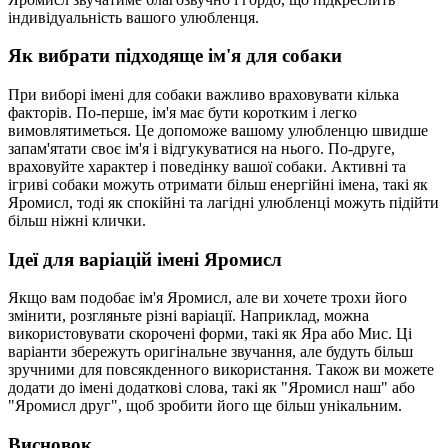
індивідуальність вашого улюбленця.
Як вибрати підходяще ім'я для собаки
При виборі імені для собаки важливо враховувати кілька
факторів. По-перше, ім'я має бути коротким і легко
вимовлятиметься. Це допоможе вашому улюбленцю швидше
запам'ятати своє ім'я і відгукуватися на нього. По-друге,
враховуйте характер і поведінку вашої собаки. Активні та
ігриві собаки можуть отримати більш енергійні імена, такі як
Яромисл, тоді як спокійні та лагідні улюбленці можуть підійти
більш ніжні клички.
Ідеї для варіацій імені Яромисл
Якщо вам подобає ім'я Яромисл, але ви хочете трохи його
змінити, розгляньте різні варіації. Наприклад, можна
використовувати скорочені форми, такі як Яра або Мис. Ці
варіанти збережуть оригінальне звучання, але будуть більш
зручними для повсякденного використання. Також ви можете
додати до імені додаткові слова, такі як "Яромисл наш" або
"Яромисл друг", щоб зробити його ще більш унікальним.
Висновок