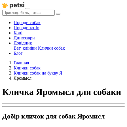
Породи собак
Породи котів
Коні
Динозаври
Довідник
Вет. клініки
Клички собак
Блог
Главная
Клички собак
Клички собак на букву Я
Яромысл
Кличка Яромысл для собаки
Добір кличок для собак Яромисл