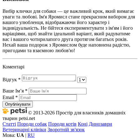
Вибір клички для собаки — це важливий крок, який вимагає
уваги та любові. Ім'я Яромисл стане прекрасним вибором для
вашого улюбленця, відображаючи його характер і
індивідуальність. Не бійтеся експериментувати з ім'ям і його
варіаціями, щоб знайти ідеальний варіант, який радуватиме
вас і вашого чотирилапого друга протягом багатьох років.
Нехай ваша подорож з Яромислом буде наповнена радістю,
пригодами та взаємною любов'ю!
Коментарі
Відгук
*
Ваше Імʼя
*
Email
*
Опублікувати
© 2013-2026 Простір для власників домашніх
тварин petsi.net
Статті
Породи собак
Породи котів
Коні
Динозаври
Ветеринарні клініки
Зворотній зв'язок
Мова:
UA
|
RU