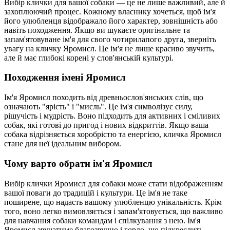
Вибір клички для вашої собаки — це не лише важливий, але й
захоплюючий процес. Кожному власнику хочеться, щоб ім'я
його улюбленця відображало його характер, зовнішність або
навіть походження. Якщо ви шукаєте оригінальне та
запам'ятовуване ім'я для свого чотирилапого друга, зверніть
увагу на кличку Яромисл. Це ім'я не лише красиво звучить,
але й має глибокі корені у слов'янській культурі.
Походження імені Яромисл
Ім'я Яромисл походить від древньослов'янських слів, що
означають "ярість" і "мисль". Це ім'я символізує силу,
рішучість і мудрість. Воно підходить для активних і сміливих
собак, які готові до пригод і нових відкриттів. Якщо ваша
собака відрізняється хоробрістю та енергією, кличка Яромисл
стане для неї ідеальним вибором.
Чому варто обрати ім'я Яромисл
Вибір клички Яромисл для собаки може стати відображенням
вашої поваги до традицій і культури. Це ім'я не таке
поширене, що надасть вашому улюбленцю унікальність. Крім
того, воно легко вимовляється і запам'ятовується, що важливо
для навчання собаки командам і спілкування з нею. Ім'я
Яромисл звучатиме благозвучно і гордо, що підкреслить