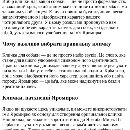
Вибір клички для вашої собаки — це не просто формальність,
а важливий крок, який допоможе встановити зв'язок між вами
та вашим улюбленцем. Кличка повинна бути звучною, легко
запам'ятовуваною і відображати характер вашого
чотирилапого друга. У цьому розділі ми пропонуємо вам
розглянути безліч варіантів кличок для собак, які ідеально
підійдуть для вашого улюбленця на ім'я Яромирко.
Чому важливо вибрати правильну кличку
Кличка для собаки — це не просто набір звуків. Це слово, яке
стане для вашого улюбленця символом його ідентичності.
Правильна кличка допоможе вашому другу швидше реагувати
на команди і відчути себе частиною вашої родини. Крім того,
вона може відобразити його характер, зовнішність або навіть
породу. Яромирко — це ім'я, яке може надихнути на безліч
креативних ідей.
Клички, натхненні Яромирко
Якщо ви шукаєте щось унікальне, ви можете використовувати
ім'я Яромирко як основу для створення оригінальної клички.
Наприклад, ви можете скоротити його до Яра або Мира. Ці
варіанти звучатимуть мило і легко запам'ятаються вашому
улюбленцю. Також можна додати до імені різні суфікси, такі