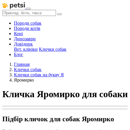
Породи собак
Породи котів
Коні
Динозаври
Довідник
Вет. клініки
Клички собак
Блог
Главная
Клички собак
Клички собак на букву Я
Яромирко
Кличка Яромирко для собаки
Підбір кличок для собак Яромирко