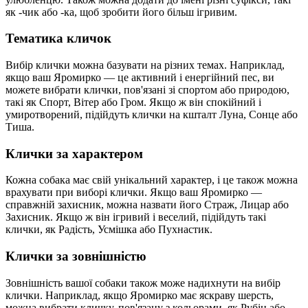
як -чик або -ка, щоб зробити його більш ігривим.
Тематика кличок
Вибір клички можна базувати на різних темах. Наприклад,
якщо ваш Яромирко — це активний і енергійний пес, ви
можете вибрати клички, пов'язані зі спортом або природою,
такі як Спорт, Вітер або Гром. Якщо ж він спокійний і
умиротворений, підійдуть клички на кшталт Луна, Сонце або
Тиша.
Клички за характером
Кожна собака має свій унікальний характер, і це також можна
врахувати при виборі клички. Якщо ваш Яромирко —
справжній захисник, можна назвати його Страж, Лицар або
Захисник. Якщо ж він ігривий і веселий, підійдуть такі
клички, як Радість, Усмішка або Пухнастик.
Клички за зовнішністю
Зовнішність вашої собаки також може надихнути на вибір
клички. Наприклад, якщо Яромирко має яскраву шерсть,
можна вибрати кличку, пов'язану з кольорами, як Рубін або