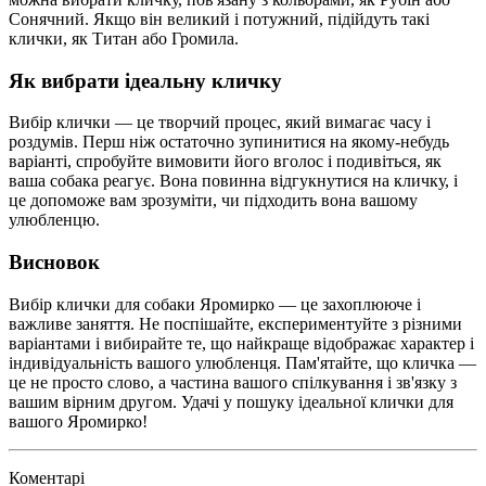
Сонячний. Якщо він великий і потужний, підійдуть такі
клички, як Титан або Громила.
Як вибрати ідеальну кличку
Вибір клички — це творчий процес, який вимагає часу і
роздумів. Перш ніж остаточно зупинитися на якому-небудь
варіанті, спробуйте вимовити його вголос і подивіться, як
ваша собака реагує. Вона повинна відгукнутися на кличку, і
це допоможе вам зрозуміти, чи підходить вона вашому
улюбленцю.
Висновок
Вибір клички для собаки Яромирко — це захоплююче і
важливе заняття. Не поспішайте, експериментуйте з різними
варіантами і вибирайте те, що найкраще відображає характер і
індивідуальність вашого улюбленця. Пам'ятайте, що кличка —
це не просто слово, а частина вашого спілкування і зв'язку з
вашим вірним другом. Удачі у пошуку ідеальної клички для
вашого Яромирко!
Коментарі