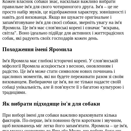
Кожен власник собаки знає, наскільки важливо вибрати
правильне ім'я для свого чотириногого друга. Ім'я – це не
просто набір звуків, це відображення характеру, зовнішності і
навіть долі вихованця. Якщо ви шукаєте оригінальне і
запам'ятовуване ім'я для своєї собаки, зверніть увагу на ім'я
Яромила. Це ім'я має слов'янські корені і означає "яскрава,
світла". Воно ідеально підійде для активних і життєрадісних
собак, які радують своїх господарів кожен день.
Походження імені Яромила
Ім'я Яромила має глибокі історичні корені. У слов'янській
міфології Яромила асоціюється з весною, оновленням і
радістю. Це ім'я може стати символом нових починань і
щасливих моментів, які ви будете переживати разом зі своїм
вихованцем. Вибираючи це ім'я, ви не тільки надаєте своїй
собаці унікальність, але й пов'язуєте її з багатою культурою і
традиціями.
Як вибрати підходяще ім'я для собаки
При виборі імені для собаки важливо враховувати кілька
факторів. По-перше, ім'я повинно бути коротким і звучним,
щоб вихованець міг легко його запам'ятати. Яромила – це ім'я,
яке можна скоротити до Яри або Мили, що робить його ще