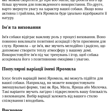
більш зручним для повсякденного використання. По-друге,
варто звернути увагу на характер вашої собаки. Якщо вона
активна і грайлива, ім'я Яромила буде ідеально відображати її
натуру.
Ім'я та виховання
Ім'я собаки відіграє важливу роль у процесі виховання. Воно
повинно викликати позитивні асоціації і бути приємним для
слуху. Яромила – це ім'я, яке звучить мелодійно і радісно, що
допоможе створити теплу атмосферу у вашому домі.
Використовуйте ім'я під час тренувань і ігор, щоб собака
асоціювала його з позитивними емоціями і увагою.
Популярні варіації імені Яромила
Існує безліч варіацій імені Яромила, які можуть підійти для
вашої собаки. Наприклад, ви можете використовувати
зменшувальні форми, такі як Яра, Мила, Яриша або Милочка.
Такі варіанти звучать лагідно і підкреслюють вашу близькість
з вихованцем. Вибір варіації залежить від вашого стилю
спілкування і вподобань.
Висновок