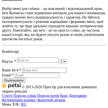
Вибір імені для собаки – це важливий і відповідальний крок.
Ім'я Яромила стане відмінним вибором для вашого вихованця,
підкреслюючи його індивідуальність і характер. Не бійтеся
експериментувати з різними варіаціями і формами імені, щоб
знайти те, що буде ідеально підходити вашому чотириногому
другу. Пам'ятайте, що ім'я – це не просто слово, це частина
вашої історії, яку ви будете писати разом зі своїм улюбленцем
протягом багатьох років.
Коментарі
Відгук
*
Ваше Імʼя
*
Email
*
Опублікувати
© 2013-2026 Простір для власників домашніх
тварин petsi.net
Статті
Породи собак
Породи котів
Коні
Динозаври
Ветеринарні клініки
Зворотній зв'язок
Мова:
UA
|
RU