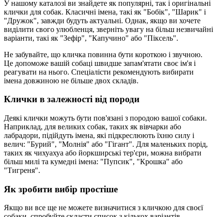
У нашому каталозі ви знайдете як популярні, так і оригінальні
клички для собак. Класичні імена, такі як "Бобік", "Шарик" і
"Дружок", завжди будуть актуальні. Однак, якщо ви хочете
виділити свого улюбленця, зверніть увагу на більш незвичайні
варіанти, такі як "Зефір", "Капучино" або "Піксель".
Не забувайте, що кличка повинна бути короткою і звучною.
Це допоможе вашій собаці швидше запам'ятати своє ім'я і
реагувати на нього. Спеціалісти рекомендують вибирати
імена довжиною не більше двох складів.
Клички в залежності від породи
Деякі клички можуть бути пов'язані з породою вашої собаки.
Наприклад, для великих собак, таких як вівчарки або
лабрадори, підійдуть імена, які підкреслюють їхню силу і
велич: "Бурий", "Молнія" або "Гігант". Для маленьких порід,
таких як чихуахуа або йоркширські тер'єри, можна вибрати
більш милі та кумедні імена: "Пупсик", "Крошка" або
"Тигреня".
Як зробити вибір простіше
Якщо ви все ще не можете визначитися з кличкою для своєї
собаки, спробуйте скласти список з кількох варіантів.