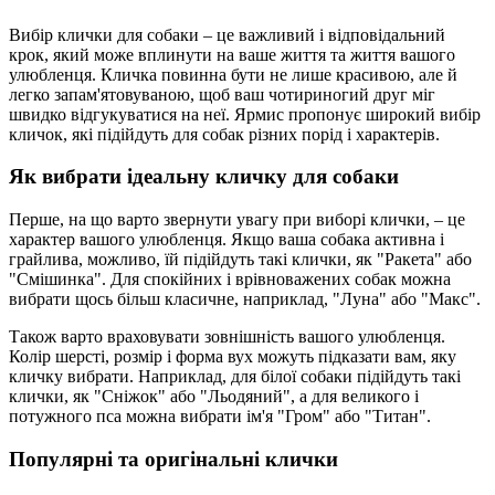
Вибір клички для собаки – це важливий і відповідальний
крок, який може вплинути на ваше життя та життя вашого
улюбленця. Кличка повинна бути не лише красивою, але й
легко запам'ятовуваною, щоб ваш чотириногий друг міг
швидко відгукуватися на неї. Ярмис пропонує широкий вибір
кличок, які підійдуть для собак різних порід і характерів.
Як вибрати ідеальну кличку для собаки
Перше, на що варто звернути увагу при виборі клички, – це
характер вашого улюбленця. Якщо ваша собака активна і
грайлива, можливо, їй підійдуть такі клички, як "Ракета" або
"Смішинка". Для спокійних і врівноважених собак можна
вибрати щось більш класичне, наприклад, "Луна" або "Макс".
Також варто враховувати зовнішність вашого улюбленця.
Колір шерсті, розмір і форма вух можуть підказати вам, яку
кличку вибрати. Наприклад, для білої собаки підійдуть такі
клички, як "Сніжок" або "Льодяний", а для великого і
потужного пса можна вибрати ім'я "Гром" або "Титан".
Популярні та оригінальні клички