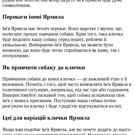
символічним.
Переваги імені Ярмила
Ім'я Ярмила має безліч переваг. Воно коротке і звучне, що
полегшує процес навчання собаки. Крім того, така кличка
буде виділяти вашу собаку серед інших, роблячи її
унікальною. Вибираючи ім'я Ярмила, ви можете бути
впевнені, що воно буде легко сприйматися як вами, так і
оточуючими.
Як привчити собаку до клички
Привчання собаки до нової клички — це важливий етап у її
вихованні. Почніть з того, щоб часто вимовляти ім'я Ярмила в
позитивних ситуаціях, наприклад, під час гри або годування.
Використовуйте ласкавий тон, щоб собака асоціювала своє
ім'я з чимось приємним. Поступово ваша собака почне
реагувати на кличку і буде з радістю відгукуватися на неї.
Ідеї для варіацій клички Ярмила
Якщо вам подобає ім'я Ярмила, але ви хочете додати до нього
щось унікальне, розгляньте різні варіації. Наприклад, можна