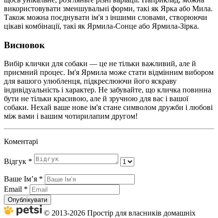
використовувати зменшувальні форми, такі як Ярка або Мила.
Також можна поєднувати ім'я з іншими словами, створюючи
цікаві комбінації, такі як Ярмила-Сонце або Ярмила-Зірка.
Висновок
Вибір клички для собаки — це не тільки важливий, але й
приємний процес. Ім'я Ярмила може стати відмінним вибором
для вашого улюбленця, підкреслюючи його яскраву
індивідуальність і характер. Не забувайте, що кличка повинна
бути не тільки красивою, але й зручною для вас і вашої
собаки. Нехай ваше нове ім'я стане символом дружби і любові
між вами і вашим чотирилапим другом!
Коментарі
Відгук
*
Ваше Імʼя
*
Email
*
Опублікувати
© 2013-2026 Простір для власників домашніх