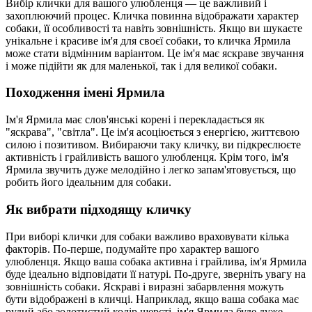
Вибір клички для вашого улюбленця — це важливий і
захоплюючий процес. Кличка повинна відображати характер
собаки, її особливості та навіть зовнішність. Якщо ви шукаєте
унікальне і красиве ім'я для своєї собаки, то кличка Ярмила
може стати відмінним варіантом. Це ім'я має яскраве звучання
і може підійти як для маленької, так і для великої собаки.
Походження імені Ярмила
Ім'я Ярмила має слов'янські корені і перекладається як
"яскрава", "світла". Це ім'я асоціюється з енергією, життєвою
силою і позитивом. Вибираючи таку кличку, ви підкреслюєте
активність і грайливість вашого улюбленця. Крім того, ім'я
Ярмила звучить дуже мелодійно і легко запам'ятовується, що
робить його ідеальним для собаки.
Як вибрати підходящу кличку
При виборі клички для собаки важливо враховувати кілька
факторів. По-перше, подумайте про характер вашого
улюбленця. Якщо ваша собака активна і грайлива, ім'я Ярмила
буде ідеально відповідати її натурі. По-друге, зверніть увагу на
зовнішність собаки. Яскраві і виразні забарвлення можуть
бути відображені в кличці. Наприклад, якщо ваша собака має
рудий або золотистий колір шерсті, ім'я Ярмила буде дуже