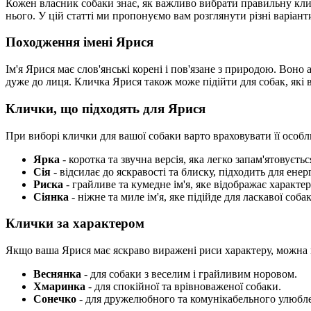
Кожен власник собаки знає, як важливо вибрати правильну клич
нього. У цій статті ми пропонуємо вам розглянути різні варіант
Походження імені Ярися
Ім'я Ярися має слов'янські корені і пов'язане з природою. Воно 
дуже до лиця. Кличка Ярися також може підійти для собак, які
Клички, що підходять для Ярися
При виборі клички для вашої собаки варто враховувати її особли
Ярка
- коротка та звучна версія, яка легко запам'ятовуєтьс
Сія
- відсилає до яскравості та блиску, підходить для енер
Риска
- грайливе та кумедне ім'я, яке відображає характер
Сіянка
- ніжне та миле ім'я, яке підійде для ласкавої соба
Клички за характером
Якщо ваша Ярися має яскраво виражені риси характеру, можна ви
Веснянка
- для собаки з веселим і грайливим норовом.
Хмаринка
- для спокійної та врівноваженої собаки.
Сонечко
- для дружелюбного та комунікабельного улюбл