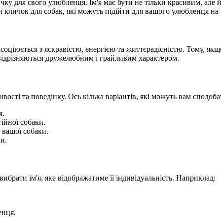
ку для свого улюбленця. Ім'я має бути не тільки красивим, але 
и кличок для собак, які можуть підійти для вашого улюбленця на і
асоціюється з яскравістю, енергією та життєрадісністю. Тому, якщ
 відрізняються дружелюбним і грайливим характером.
вості та поведінку. Ось кілька варіантів, які можуть вам сподоба
я.
гійної собаки.
 вашої собаки.
ки.
брати ім'я, яке відображатиме її індивідуальність. Наприклад:
енця.