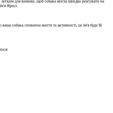
й легким для вимови, щоб собака могла швидко реагувати на
м'я Ярисі.
о ваша собака сповнена життя та активності, це ім'я буде їй
тися: