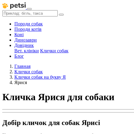
Породи собак
Породи котів
Коні
Динозаври
Довідник
Вет. клініки
Клички собак
Блог
Главная
Клички собак
Клички собак на букву Я
Ярися
Кличка Ярися для собаки
Добір кличок для собак Ярисі