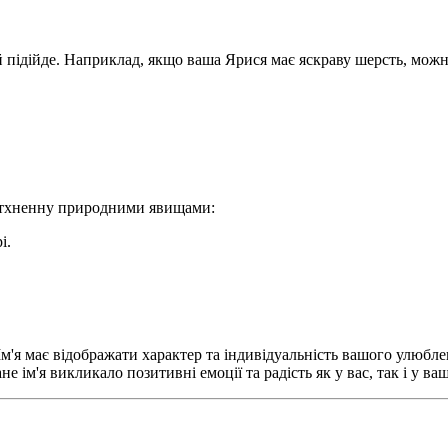
їй підійде. Наприклад, якщо ваша Ярися має яскраву шерсть, можн
натхненну природними явищами:
і.
 Ім'я має відображати характер та індивідуальність вашого улюб
е ім'я викликало позитивні емоції та радість як у вас, так і у в