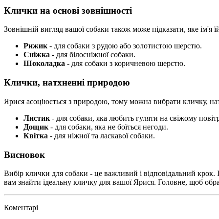
Клички на основі зовнішності
Зовнішній вигляд вашої собаки також може підказати, яке ім'я 
Рижик
- для собаки з рудою або золотистою шерстю.
Сніжка
- для білосніжної собаки.
Шоколадка
- для собаки з коричневою шерстю.
Клички, натхненні природою
Ярися асоціюється з природою, тому можна вибрати кличку, 
Листик
- для собаки, яка любить гуляти на свіжому повітр
Дощик
- для собаки, яка не боїться негоди.
Квітка
- для ніжної та ласкавої собаки.
Висновок
Вибір клички для собаки - це важливий і відповідальний крок.
вам знайти ідеальну кличку для вашої Ярися. Головне, щоб обран
Коментарі