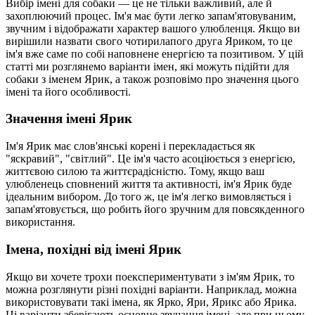
Вибір імені для собаки — це не тільки важливий, але й
захоплюючий процес. Ім'я має бути легко запам'ятовуваним,
звучним і відображати характер вашого улюбленця. Якщо ви
вирішили назвати свого чотирилапого друга Яриком, то це
ім'я вже саме по собі наповнене енергією та позитивом. У цій
статті ми розглянемо варіанти імен, які можуть підійти для
собаки з іменем Ярик, а також розповімо про значення цього
імені та його особливості.
Значення імені Ярик
Ім'я Ярик має слов'янські корені і перекладається як
"яскравий", "світлий". Це ім'я часто асоціюється з енергією,
життєвою силою та життєрадісністю. Тому, якщо ваш
улюбленець сповнений життя та активності, ім'я Ярик буде
ідеальним вибором. До того ж, це ім'я легко вимовляється і
запам'ятовується, що робить його зручним для повсякденного
використання.
Імена, похідні від імені Ярик
Якщо ви хочете трохи поекспериментувати з ім'ям Ярик, то
можна розглянути різні похідні варіанти. Наприклад, можна
використовувати такі імена, як Ярко, Яри, Ярикс або Ярика.
Ці варіанти зберігають основне звучання імені, але при цьому