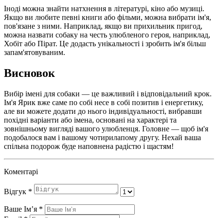
Іноді можна знайти натхнення в літературі, кіно або музиці.
Якщо ви любите певні книги або фільми, можна вибрати ім'я,
пов'язане з ними. Наприклад, якщо ви прихильник пригод,
можна назвати собаку на честь улюбленого героя, наприклад,
Хобіт або Пірат. Це додасть унікальності і зробить ім'я більш
запам'ятовуваним.
Висновок
Вибір імені для собаки — це важливий і відповідальний крок.
Ім'я Ярик вже саме по собі несе в собі позитив і енергетику,
але ви можете додати до нього індивідуальності, вибравши
похідні варіанти або імена, основані на характері та
зовнішньому вигляді вашого улюбленця. Головне — щоб ім'я
подобалося вам і вашому чотирилапому другу. Нехай ваша
спільна подорож буде наповнена радістю і щастям!
Коментарі
Відгук
*
Ваше Імʼя
*