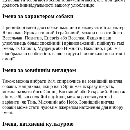
додають індивідуальності вашому улюбленцю.
Імена за характером собаки
При виборі імені для собаки важливо враховувати її характер.
Якщо ваш Ярик активний і грайливий, можна назвати його
Весельчак, Позитив, Енергія або Веселка. Якщо ж ваш
улюбленець більш спокійний і врівноважений, підійдуть такі
імена, як Спокій, Мудрець або Ніжність. Важливо, щоб ім'я
відображало особистість вашого друга і викликало позитивні
емоції.
Імена за зовнішнім виглядом
Також можна вибрати ім'я, спираючись на зовнішній вигляд
собаки. Наприклад, якщо ваш Ярик має яскраву шерсть,
можна назвати його Сонце, Вогняний або Яскравий. Якщо ж
він має більш спокійні відтінки, можна розглянути такі
варіанти, як Тінь, Місячний або Небо. Зовнішній вигляд
собаки може стати чудовим джерелом натхнення для вибору
імені.
Імена, натхненні культурою