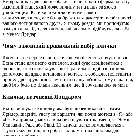
Вибір клички для вашої собаки – це не просто формальність, а
важливий етап, який може вплинути на вашу зв'язок з
улюбленцем. Кличка повинна бути не тільки
запам'ятовуваною, але й відображати характер та особливості
вашого чотирилапого друга. У цьому розділі ми пропонуємо
вам унікальні ідеї для кличок, які ідеально підійдуть для собак
з іменем Яридар.
Чому важливий правильний вибір клички
Кличка – це перше слово, яке ваш улюбленець почує від вас.
Вона стане для нього сигналом, який буде асоціюватися з
любов'ю, турботою та увагою. Правильно підібрана кличка
допоможе швидше встановити контакт з собакою, полегшити
процес дресирування та зміцнити вашу зв'язок. Тому важливо,
щоб ім'я було не тільки красивим, але й зручним для вимови.
Клички, натхненні Яридаром
Якщо ви шукаєте кличку, яка буде перекликатися з ім'ям
Яридар, зверніть увагу на варіанти, які починаються з «Я» або
«Р». Наприклад, можна використовувати такі імена, як Ясмін,
Яскравий, Рада або Ріккі. Ці клички легко вимовляються і
звучать мелодійно, що робить їх відмінним вибором для
вашого улюбленця.