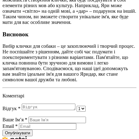
елементи різних мов або культур. Наприклад, Яри може
означати «світло» на одній мові, а «дар» – подарунок на іншій.
Таким чином, ви зможете створити унікальне ім'я, яке буде
мати для вас особливе значення.
Висновок
Вибір клички для собаки – це захоплюючий і творчий процес.
Не поспішайте з рішенням, дайте собі час подумати і
поекспериментувати з різними варіантами. Пам'ятайте, що
кличка повинна бути зручною для вимови і легко
запам'ятовуваною. Сподіваємося, що наші ідеї допоможуть
вам знайти ідеальне ім'я для вашого Яридар, яке стане
символом вашої дружби та любові.
Коментарі
Відгук
*
Ваше Імʼя
*
Email
*
Опублікувати