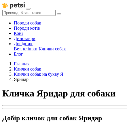
Породи собак
Породи котів
Коні
Динозаври
Довідник
Вет. клініки
Клички собак
Блог
Главная
Клички собак
Клички собак на букву Я
Яридар
Кличка Яридар для собаки
Добір кличок для собак Яридар