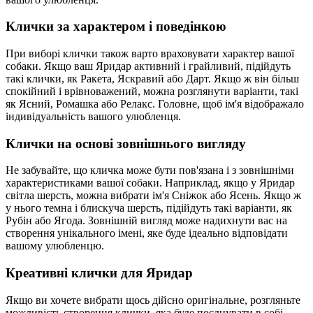
Клички за характером і поведінкою
При виборі клички також варто враховувати характер вашої
собаки. Якщо ваш Яридар активний і грайливий, підійдуть
такі клички, як Ракета, Яскравий або Дарт. Якщо ж він більш
спокійний і врівноважений, можна розглянути варіанти, такі
як Ясний, Ромашка або Релакс. Головне, щоб ім'я відображало
індивідуальність вашого улюбленця.
Клички на основі зовнішнього вигляду
Не забувайте, що кличка може бути пов'язана і з зовнішніми
характеристиками вашої собаки. Наприклад, якщо у Яридар
світла шерсть, можна вибрати ім'я Сніжок або Ясень. Якщо ж
у нього темна і блискуча шерсть, підійдуть такі варіанти, як
Рубін або Ягода. Зовнішній вигляд може надихнути вас на
створення унікального імені, яке буде ідеально відповідати
вашому улюбленцю.
Креативні клички для Яридар
Якщо ви хочете вибрати щось дійсно оригінальне, розгляньте
можливість створення клички, яка буде поєднувати в собі