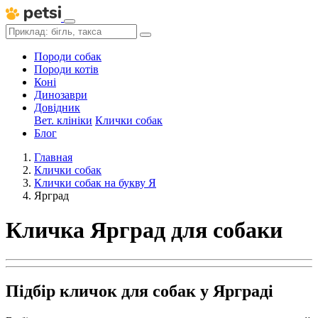
Породи собак
Породи котів
Коні
Динозаври
Довідник
Вет. клініки
Клички собак
Блог
Главная
Клички собак
Клички собак на букву Я
Ярград
Кличка Ярград для собаки
Підбір кличок для собак у Ярграді