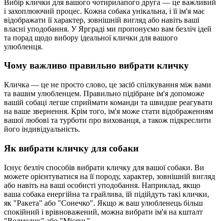
Вибір клички для вашого чотирилапого друга — це важливий
і захоплюючий процес. Кожна собака унікальна, і її ім'я має
відображати її характер, зовнішній вигляд або навіть ваші
власні уподобання. У Ярграді ми пропонуємо вам безліч ідей
та порад щодо вибору ідеальної клички для вашого
улюбленця.
Чому важливо правильно вибрати кличку
Кличка — це не просто слово, це засіб спілкування між вами
та вашим улюбленцем. Правильно підібране ім'я допоможе
вашій собаці легше сприймати команди та швидше реагувати
на ваше звернення. Крім того, ім'я може стати відображенням
вашої любові та турботи про вихованця, а також підкреслити
його індивідуальність.
Як вибрати кличку для собаки
Існує безліч способів вибрати кличку для вашої собаки. Ви
можете орієнтуватися на її породу, характер, зовнішній вигляд
або навіть на ваші особисті уподобання. Наприклад, якщо
ваша собака енергійна та грайлива, їй підійдуть такі клички,
як "Ракета" або "Сонечко". Якщо ж ваш улюбленець більш
спокійний і врівноважений, можна вибрати ім'я на кшталт
"Ведмедик" або "Місяць".