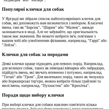
Популярні клички для собак
У Ярграді ми зібрали список найпопулярніших кличок для
собак, які допоможуть вам визначитися з вибором. Класичні
імена, такі як "Барсик", "Шарик" або "Малюк", завжди
залишаються в моді. Але не забувайте, що оригінальність
також має значення. Ви можете вибрати ім'я, пов'язане з
вашим хобі або улюбленими фільмами, наприклад, "Гаррі" або
"Лейла".
Клички для собак за породами
Деякі клички краще підходять для певних порід. Наприклад,
для великих собак, таких як німецькі вівчарки або лабрадори,
підійдуть імена, які звучать впевнено і потужно, наприклад,
"Титан" або "Гром". Для маленьких порід, таких як чихуахуа
або йоркширські тер'єри, можна вибрати більш грайливі та
милі імена, наприклад, "Пухнастик" або "Крихітка".
Поради щодо вибору клички
При виборі клички для собаки важливо пам'ятати кілька
простих правил. Ім'я має бути коротким і легко вимовлятися,