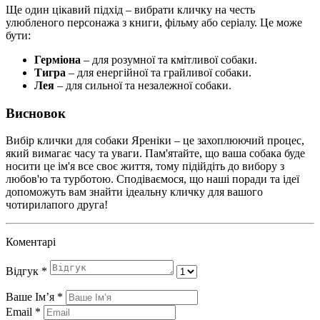
Ще один цікавий підхід – вибрати кличку на честь
улюбленого персонажа з книги, фільму або серіалу. Це може
бути:
Герміона
– для розумної та кмітливої собаки.
Тигра
– для енергійної та грайливої собаки.
Лея
– для сильної та незалежної собаки.
Висновок
Вибір клички для собаки Яреніки – це захоплюючий процес,
який вимагає часу та уваги. Пам'ятайте, що ваша собака буде
носити це ім'я все своє життя, тому підійдіть до вибору з
любов'ю та турботою. Сподіваємося, що наші поради та ідеї
допоможуть вам знайти ідеальну кличку для вашого
чотирилапого друга!
Коментарі
Відгук
*
Ваше Імʼя
*
Email
*