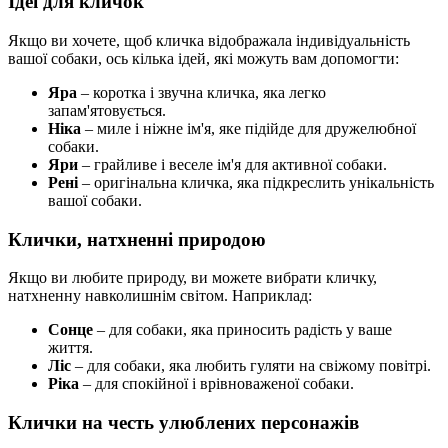
Ідеї для кличок
Якщо ви хочете, щоб кличка відображала індивідуальність
вашої собаки, ось кілька ідей, які можуть вам допомогти:
Яра
– коротка і звучна кличка, яка легко
запам'ятовується.
Ніка
– миле і ніжне ім'я, яке підійде для дружелюбної
собаки.
Яри
– грайливе і веселе ім'я для активної собаки.
Рені
– оригінальна кличка, яка підкреслить унікальність
вашої собаки.
Клички, натхненні природою
Якщо ви любите природу, ви можете вибрати кличку,
натхненну навколишнім світом. Наприклад:
Сонце
– для собаки, яка приносить радість у ваше
життя.
Ліс
– для собаки, яка любить гуляти на свіжому повітрі.
Ріка
– для спокійної і врівноваженої собаки.
Клички на честь улюблених персонажів