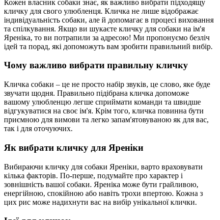
Кожен власник собаки знає, як важливо вибрати підходящу
кличку для свого улюбленця. Кличка не лише відображає
індивідуальність собаки, але й допомагає в процесі виховання
та спілкування. Якщо ви шукаєте кличку для собаки на ім'я
Яреніка, то ви потрапили за адресою! Ми пропонуємо безліч
ідей та порад, які допоможуть вам зробити правильний вибір.
Чому важливо вибрати правильну кличку
Кличка собаки – це не просто набір звуків, це слово, яке буде
звучати щодня. Правильно підібрана кличка допоможе
вашому улюбленцю легше сприймати команди та швидше
відгукуватися на своє ім'я. Крім того, кличка повинна бути
приємною для вимови та легко запам'ятовуваною як для вас,
так і для оточуючих.
Як вибрати кличку для Яреніки
Вибираючи кличку для собаки Яреніки, варто враховувати
кілька факторів. По-перше, подумайте про характер і
зовнішність вашої собаки. Яреніка може бути грайливою,
енергійною, спокійною або навіть трохи впертою. Кожна з
цих рис може надихнути вас на вибір унікальної клички.