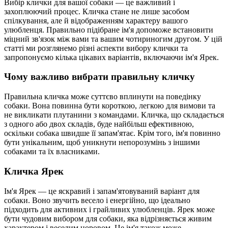
Вибір клички для вашої собаки — це важливий і
захоплюючий процес. Кличка стане не лише засобом
спілкування, але й відображенням характеру вашого
улюбленця. Правильно підібране ім'я допоможе встановити
міцний зв'язок між вами та вашим чотириногим другом. У цій
статті ми розглянемо різні аспекти вибору клички та
запропонуємо кілька цікавих варіантів, включаючи ім'я Ярек.
Чому важливо вибрати правильну кличку
Правильна кличка може суттєво вплинути на поведінку
собаки. Вона повинна бути короткою, легкою для вимови та
не викликати плутанини з командами. Кличка, що складається
з одного або двох складів, буде найбільш ефективною,
оскільки собака швидше її запам'ятає. Крім того, ім'я повинно
бути унікальним, щоб уникнути непорозумінь з іншими
собаками та їх власниками.
Кличка Ярек
Ім'я Ярек — це яскравий і запам'ятовуваний варіант для
собаки. Воно звучить весело і енергійно, що ідеально
підходить для активних і грайливих улюбленців. Ярек може
бути чудовим вибором для собаки, яка відрізняється живим
характером і веселим норовом. Це ім'я також може