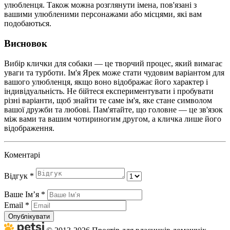
улюбленця. Також можна розглянути імена, пов'язані з
вашими улюбленими персонажами або місцями, які вам
подобаються.
Висновок
Вибір клички для собаки — це творчий процес, який вимагає
уваги та турботи. Ім'я Ярек може стати чудовим варіантом для
вашого улюбленця, якщо воно відображає його характер і
індивідуальність. Не бійтеся експериментувати і пробувати
різні варіанти, щоб знайти те саме ім'я, яке стане символом
вашої дружби та любові. Пам'ятайте, що головне — це зв'язок
між вами та вашим чотириногим другом, а кличка лише його
відображення.
Коментарі
Відгук
*
Ваше Імʼя
*
Email
*
Опублікувати