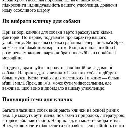
підкреслити індивідуальність вашого улюбленця, додаючи
йому особливого шарму.
Як вибрати кличку для собаки
При виборі клички для собаки варто враховувати кілька
факторів. По-перше, подумайте про характер вашого
улюбленця. Якщо ваша собака грайлива і енергійна, ім'я Ярек
може стати відмінним варіантом. Якщо ж вона спокійна і
розмірена, можливо, варто вибрати щось більш спокійне і
мелодійне.
По-друге, враховуйте породу та зовнішній вигляд вашої
собаки. Наприклад, для великих і сильних собак підійдуть
більш мужні імена, тоді як для маленьких і ніжних — більш
м'які і милі. Ярек, як ім'я, може бути універсальним, але
важливо, щоб воно відповідало вашому улюбленцю.
Популярні теми для кличок
Багато власників собак вибирають клички на основі різних
тем. Це можуть бути імена, пов'язані з природою, літературою,
історією або навіть кіно. Наприклад, ви можете вибрати ім'я
Ярек, якщо хочете підкреслити яскравість і енергійність свого