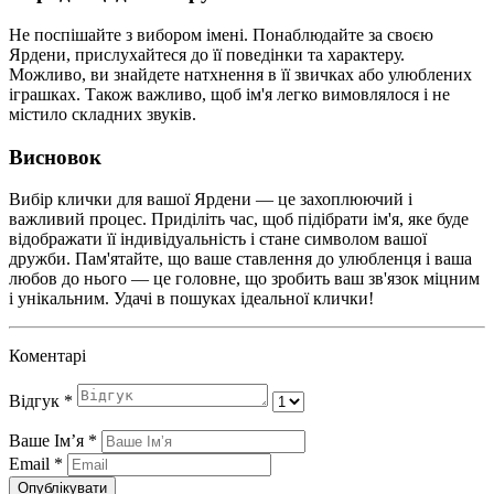
Не поспішайте з вибором імені. Понаблюдайте за своєю
Ярдени, прислухайтеся до її поведінки та характеру.
Можливо, ви знайдете натхнення в її звичках або улюблених
іграшках. Також важливо, щоб ім'я легко вимовлялося і не
містило складних звуків.
Висновок
Вибір клички для вашої Ярдени — це захоплюючий і
важливий процес. Приділіть час, щоб підібрати ім'я, яке буде
відображати її індивідуальність і стане символом вашої
дружби. Пам'ятайте, що ваше ставлення до улюбленця і ваша
любов до нього — це головне, що зробить ваш зв'язок міцним
і унікальним. Удачі в пошуках ідеальної клички!
Коментарі
Відгук
*
Ваше Імʼя
*
Email
*
Опублікувати