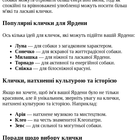
спокійні та врівноважені улюбленці можуть носити більш
м'які та ласкаві клички.
Популярні клички для Ярдени
Ось кілька ідей для кличок, які можуть підійти вашій Ярдени:
Луна
— для собаки з загадковим характером.
Сонечко
— для яскравої та життєрадісної собаки.
Милашка
— для ніжної та ласкавої Ярдени.
Торнадо
— для активної та енергійної собаки.
Сніжка
— для білосніжної красуні.
Клички, натхненні культурою та історією
Якщо ви хочете, щоб ім'я вашої Ярдени було не тільки
красивим, але й унікальним, зверніть увагу на клички,
натхнені культурою та історією. Наприклад:
Арія
— натхнене музикою та мистецтвом.
Клео
— на честь знаменитої Клеопатри.
Зевс
— для сильної та могутньої собаки.
Поради щодо вибору клички