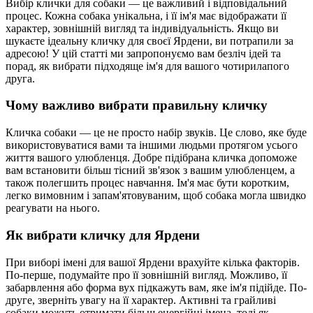
Вибір клички для собаки — це важливий і відповідальний
процес. Кожна собака унікальна, і її ім'я має відображати її
характер, зовнішній вигляд та індивідуальність. Якщо ви
шукаєте ідеальну кличку для своєї Ярдени, ви потрапили за
адресою! У цій статті ми запропонуємо вам безліч ідей та
порад, як вибрати підходяще ім'я для вашого чотирилапого
друга.
Чому важливо вибрати правильну кличку
Кличка собаки — це не просто набір звуків. Це слово, яке буде
використовуватися вами та іншими людьми протягом усього
життя вашого улюбленця. Добре підібрана кличка допоможе
вам встановити більш тісний зв'язок з вашим улюбленцем, а
також полегшить процес навчання. Ім'я має бути коротким,
легко вимовним і запам'ятовуваним, щоб собака могла швидко
реагувати на нього.
Як вибрати кличку для Ярдени
При виборі імені для вашої Ярдени врахуйте кілька факторів.
По-перше, подумайте про її зовнішній вигляд. Можливо, її
забарвлення або форма вух підкажуть вам, яке ім'я підійде. По-
друге, зверніть увагу на її характер. Активні та грайливі
собаки можуть отримати більш енергійні імена, тоді як