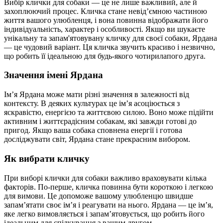
Вибір клички для собаки — це не лише важливий, але й
захоплюючий процес. Кличка стане невід’ємною частиною
життя вашого улюбленця, і вона повинна відображати його
індивідуальність, характер і особливості. Якщо ви шукаєте
унікальну та запам'ятовувану кличку для своєї собаки, Ярдана
— це чудовий варіант. Ця кличка звучить красиво і незвично,
що робить її ідеальною для будь-якого чотирилапого друга.
Значення імені Ярдана
Ім’я Ярдана може мати різні значення в залежності від
контексту. В деяких культурах це ім’я асоціюється з
яскравістю, енергією та життєвою силою. Воно може підійти
активним і життєрадісним собакам, які завжди готові до
пригод. Якщо ваша собака сповнена енергії і готова
досліджувати світ, Ярдана стане прекрасним вибором.
Як вибрати кличку
При виборі клички для собаки важливо враховувати кілька
факторів. По-перше, кличка повинна бути короткою і легкою
для вимови. Це допоможе вашому улюбленцю швидше
запам’ятати своє ім’я і реагувати на нього. Ярдана — це ім’я,
яке легко вимовляється і запам’ятовується, що робить його
ідеальним для спілкування з вашим другом.