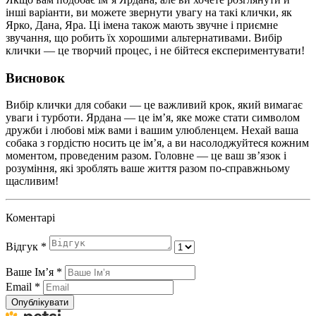
інші варіанти, ви можете звернути увагу на такі клички, як
Ярко, Дана, Яра. Ці імена також мають звучне і приємне
звучання, що робить їх хорошими альтернативами. Вибір
клички — це творчий процес, і не бійтеся експериментувати!
Висновок
Вибір клички для собаки — це важливий крок, який вимагає
уваги і турботи. Ярдана — це ім’я, яке може стати символом
дружби і любові між вами і вашим улюбленцем. Нехай ваша
собака з гордістю носить це ім’я, а ви насолоджуйтеся кожним
моментом, проведеним разом. Головне — це ваш зв’язок і
розуміння, які зроблять ваше життя разом по-справжньому
щасливим!
Коментарі
Відгук
*
Ваше Імʼя
*
Email
*
Опублікувати