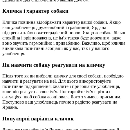
Кличка і характер собаки
Кличка повинна відображати характер вашої собаки. Якщо
ваш улюбленець дружелюбний і грайливий, Ярдана
підкреслить його життєрадісний норов. Якщо ж собака більш
спокійна і врівноважена, це ім’я також буде доречним, адже
воно звучить гармонійно і привабливо. Важливо, щоб кличка
викликала позитивні асоціації як у вас, так і у вашого
улюбленця.
Як навчити собаку реагувати на кличку
Після того як ви вибрали кличку для своєї собаки, необхідно
навчити її реагувати на неї. Для цього використовуйте
позитивне підкріплення: хвалите і пригощайте улюбленця,
коли він реагує на своє ім’я. Повторюйте ім’я в різних
ситуаціях, щоб собака асоціювала його з чимось приємним.
Поступово ваш улюбленець почне з радістю реагувати на
Ярдана.
Популярні варіанти кличок
Якщо вам подобає ім’я Ярдана, але ви хочете розглянути й