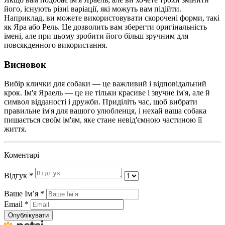
його, існують різні варіації, які можуть вам підійти.
Наприклад, ви можете використовувати скорочені форми, такі
як Яра або Рель. Це дозволить вам зберегти оригінальність
імені, але при цьому зробити його більш зручним для
повсякденного використання.
Висновок
Вибір клички для собаки — це важливий і відповідальний
крок. Ім'я Яраель — це не тільки красиве і звучне ім'я, але й
символ відданості і дружби. Приділіть час, щоб вибрати
правильне ім'я для вашого улюбленця, і нехай ваша собака
пишається своїм ім'ям, яке стане невід'ємною частиною її
життя.
Коментарі
Відгук
*
Ваше Імʼя
*
Email
*
Опублікувати