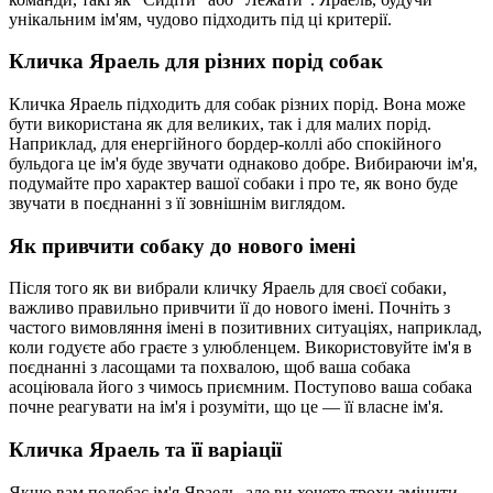
унікальним ім'ям, чудово підходить під ці критерії.
Кличка Яраель для різних порід собак
Кличка Яраель підходить для собак різних порід. Вона може
бути використана як для великих, так і для малих порід.
Наприклад, для енергійного бордер-коллі або спокійного
бульдога це ім'я буде звучати однаково добре. Вибираючи ім'я,
подумайте про характер вашої собаки і про те, як воно буде
звучати в поєднанні з її зовнішнім виглядом.
Як привчити собаку до нового імені
Після того як ви вибрали кличку Яраель для своєї собаки,
важливо правильно привчити її до нового імені. Почніть з
частого вимовляння імені в позитивних ситуаціях, наприклад,
коли годуєте або граєте з улюбленцем. Використовуйте ім'я в
поєднанні з ласощами та похвалою, щоб ваша собака
асоціювала його з чимось приємним. Поступово ваша собака
почне реагувати на ім'я і розуміти, що це — її власне ім'я.
Кличка Яраель та її варіації
Якщо вам подобає ім'я Яраель, але ви хочете трохи змінити