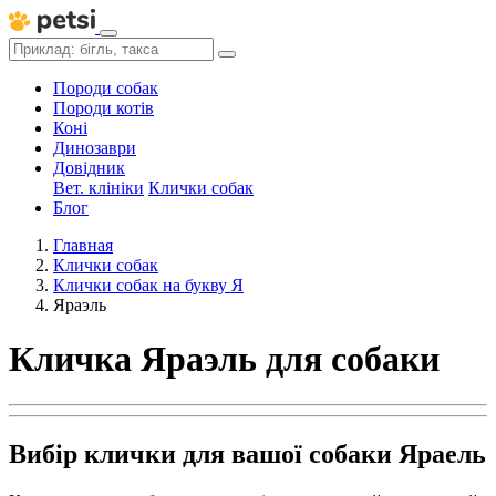
Породи собак
Породи котів
Коні
Динозаври
Довідник
Вет. клініки
Клички собак
Блог
Главная
Клички собак
Клички собак на букву Я
Яраэль
Кличка Яраэль для собаки
Вибір клички для вашої собаки Яраель