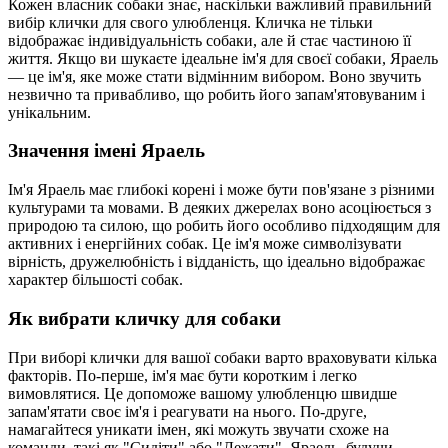
Кожен власник собаки знає, наскільки важливий правильний
вибір клички для свого улюбленця. Кличка не тільки
відображає індивідуальність собаки, але й стає частиною її
життя. Якщо ви шукаєте ідеальне ім'я для своєї собаки, Яраель
— це ім'я, яке може стати відмінним вибором. Воно звучить
незвично та привабливо, що робить його запам'ятовуваним і
унікальним.
Значення імені Яраель
Ім'я Яраель має глибокі корені і може бути пов'язане з різними
культурами та мовами. В деяких джерелах воно асоціюється з
природою та силою, що робить його особливо підходящим для
активних і енергійних собак. Це ім'я може символізувати
вірність, дружелюбність і відданість, що ідеально відображає
характер більшості собак.
Як вибрати кличку для собаки
При виборі клички для вашої собаки варто враховувати кілька
факторів. По-перше, ім'я має бути коротким і легко
вимовлятися. Це допоможе вашому улюбленцю швидше
запам'ятати своє ім'я і реагувати на нього. По-друге,
намагайтеся уникати імен, які можуть звучати схоже на
команди, такі як "Сидіти" або "Лежати". Яраель, будучи