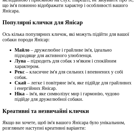
що ім'я повинно відображати характер і особливості вашого
Янісара.
Популярні клички для Янісар
Ось кілька популярних кличок, які можуть підійти для вашої
собаки породи Янісар:
Майло
– дружелюбне і грайливе ім'я, ідеально
підходяще для активного улюбленця.
Луна
– підходить для собак з м'яким і спокійним
характером.
Рекс
– класичне ім'я для сильних і впевнених у собі
собак.
Скай
– легке і повітряне ім'я, яке підійде для грайливих
і енергійних Янісар.
Ніка
– ім'я, яке символізує мир і гармонію, чудово
підійде для дружелюбної собаки.
Креативні та незвичайні клички
Якщо ви хочете, щоб ім'я вашого Янісара було унікальним,
розгляньте наступні креативні варіанти: