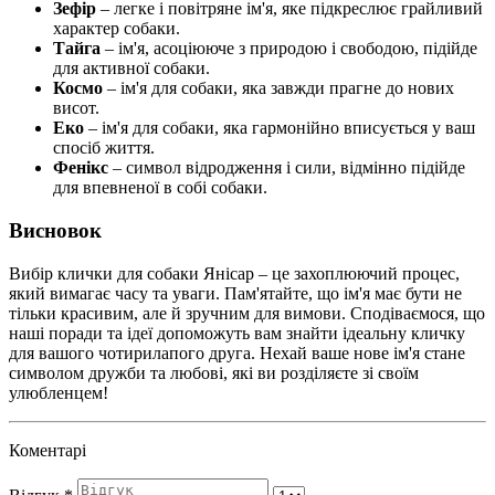
Зефір
– легке і повітряне ім'я, яке підкреслює грайливий
характер собаки.
Тайга
– ім'я, асоціююче з природою і свободою, підійде
для активної собаки.
Космо
– ім'я для собаки, яка завжди прагне до нових
висот.
Еко
– ім'я для собаки, яка гармонійно вписується у ваш
спосіб життя.
Фенікс
– символ відродження і сили, відмінно підійде
для впевненої в собі собаки.
Висновок
Вибір клички для собаки Янісар – це захоплюючий процес,
який вимагає часу та уваги. Пам'ятайте, що ім'я має бути не
тільки красивим, але й зручним для вимови. Сподіваємося, що
наші поради та ідеї допоможуть вам знайти ідеальну кличку
для вашого чотирилапого друга. Нехай ваше нове ім'я стане
символом дружби та любові, які ви розділяєте зі своїм
улюбленцем!
Коментарі