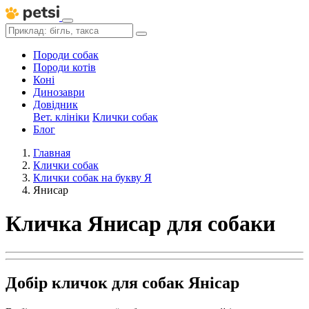
Породи собак
Породи котів
Коні
Динозаври
Довідник
Вет. клініки
Клички собак
Блог
Главная
Клички собак
Клички собак на букву Я
Янисар
Кличка Янисар для собаки
Добір кличок для собак Янісар