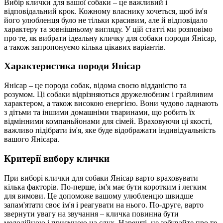
Вибір клички для вашої собаки – це важливий і
відповідальний крок. Кожному власнику хочеться, щоб ім'я
його улюбленця було не тільки красивим, але й відповідало
характеру та зовнішньому вигляду. У цій статті ми розповімо
про те, як вибрати ідеальну кличку для собаки породи Янісар,
а також запропонуємо кілька цікавих варіантів.
Характеристика породи Янісар
Янісар – це порода собак, відома своєю відданістю та
розумом. Ці собаки відрізняються дружелюбним і грайливим
характером, а також високою енергією. Вони чудово ладнають
з дітьми та іншими домашніми тваринами, що робить їх
відмінними компаньйонами для сімей. Враховуючи ці якості,
важливо підібрати ім'я, яке буде відображати індивідуальність
вашого Янісара.
Критерії вибору клички
При виборі клички для собаки Янісар варто враховувати
кілька факторів. По-перше, ім'я має бути коротким і легким
для вимови. Це допоможе вашому улюбленцю швидше
запам'ятати своє ім'я і реагувати на нього. По-друге, варто
звернути увагу на звучання – кличка повинна бути
мелодійною і приємною на слух. Нарешті, не забувайте про те,