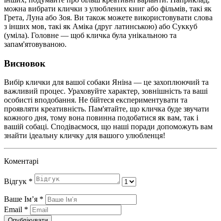
можна вибрати клички з улюблених книг або фільмів, такі як
Грета, Луна або Зоя. Ви також можете використовувати слова
з інших мов, такі як Аміка (друг латинською) або Суккуб
(уміла). Головне — щоб кличка була унікальною та
запам'ятовуваною.
Висновок
Вибір клички для вашої собаки Яніна — це захоплюючий та
важливий процес. Ураховуйте характер, зовнішність та ваші
особисті вподобання. Не бійтеся експериментувати та
проявляти креативність. Пам'ятайте, що кличка буде звучати
кожного дня, тому вона повинна подобатися як вам, так і
вашій собаці. Сподіваємося, що наші поради допоможуть вам
знайти ідеальну кличку для вашого улюбленця!
Коментарі
Відгук
*
Ваше Імʼя
*
Email
*
Опублікувати