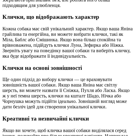
підходящим для улюбленця.
Клички, що відображають характер
Кожна собака має свій унікальний характер. Якщо ваша Яніна
грайлива та енергійна, ви можете вибрати клички, такі як
Міла, Баблс або Смішинка. Якщо вона більш спокійна та
врівноважена, підійдуть клички Луна, Зефирка або Ніжка.
Зверніть увагу на поведінку вашої собаки та виберіть кличку,
яка буде відображати її індивідуальність.
Клички на основі зовнішності
Ще один підхід до вибору клички — це враховувати
зовнішність вашої собаки. Якщо ваша Яніна має світлу
шерсть, ви можете назвати її Сніжка, Пухля або Ласка. Якщо
ж у неї темна шерсть, клички на кшталт Шадо, Нічка або
Чорнушка можуть підійти ідеально. Зовнішній вигляд може
дати безліч ідей для створення унікальної клички.
Креативні та незвичайні клички
Якщо ви хочете, щоб кличка вашої собаки виділялася серед
інших, подумайте про більш креативні варіанти. Наприклад,