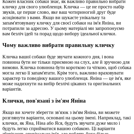
Кожен власник собаки знає, як важливо правильно вибрати
кличку для свого улюбленця. Кличка — це не просто набір
звуків, це перше слово, яке ваш чотириногий друг буде
асоціювати з вами. Якщо ви шукаєте унікальну та
запам'ятовувану кличку для своєї собаки на ім'я Яніна, ви
потрапили за адресою. У цьому матеріалі ми запропонуємо
вам безліч ідей та порад щодо вибору ідеальної клички.
Чому важливо вибрати правильну кличку
Кличка вашої собаки буде звучати кожного дня, і вона
повинна бути не тільки приємною на слух, але й зручною для
вимови. Кличка повинна бути короткою та чіткою, щоб собака
могла легко її запам'ятати. Крім того, важливо враховувати
характер та поведінку вашого улюбленця. Яніна — це ім'я, яке
може надихнути на вибір безлічі цікавих та оригінальних
варіантів.
Клички, пов'язані з ім'ям Яніна
Якщо ви хочете зберегти зв'язок з ім'ям Яніна, ви можете
розглянути варіанти, основані на цьому імені. Наприклад, такі
клички, як Яна, Ніна або Яся, будуть звучати дуже мило і
будуть легко сприйматися вашою собакою. Ці варіанти
зберігають оригінальне ім'я, але роблять його більш