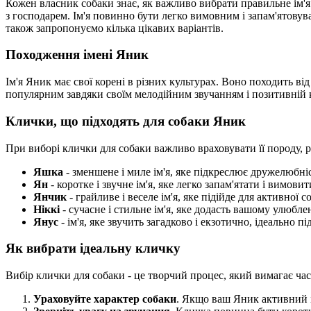
Кожен власник собаки знає, як важливо вибрати правильне ім'я д
з господарем. Ім'я повинно бути легко вимовним і запам'ятовува
також запропонуємо кілька цікавих варіантів.
Походження імені Яник
Ім'я Яник має свої корені в різних культурах. Воно походить ві
популярним завдяки своїм мелодійним звучанням і позитивній к
Клички, що підходять для собаки Яник
При виборі клички для собаки важливо враховувати її породу, роз
Яшка
- зменшене і миле ім'я, яке підкреслює дружелюбн
Ян
- коротке і звучне ім'я, яке легко запам'ятати і вимовит
Янчик
- грайливе і веселе ім'я, яке підійде для активної с
Ніккі
- сучасне і стильне ім'я, яке додасть вашому улюбл
Янус
- ім'я, яке звучить загадково і екзотично, ідеально 
Як вибрати ідеальну кличку
Вибір клички для собаки - це творчий процес, який вимагає час
Ураховуйте характер собаки
. Якщо ваш Яник активний і 