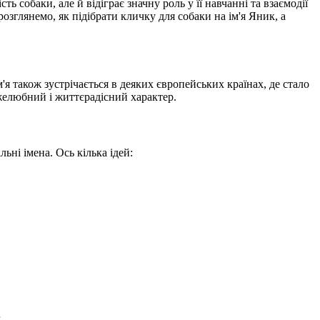
 собаки, але й відіграє значну роль у її навчанні та взаємодії
озглянемо, як підібрати кличку для собаки на ім'я Яник, а
'я також зустрічається в деяких європейських країнах, де стало
ужелюбний і життєрадісний характер.
ьні імена. Ось кілька ідей: