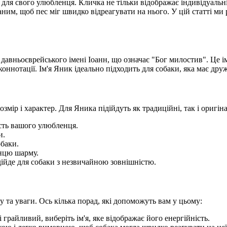
ля свого улюбленця. Кличка не тільки відображає індивідуальність
ним, щоб пес міг швидко відреагувати на нього. У цій статті ми р
д давньоєврейського імені Іоанн, що означає "Бог милостив". Це ім
оннотації. Ім'я Яник ідеально підходить для собаки, яка має др
мір і характер. Для Яника підійдуть як традиційні, так і оригінал
ість вашого улюбленця.
и.
обаки.
енцю шарму.
підійде для собаки з незвичайною зовнішністю.
у та уваги. Ось кілька порад, які допоможуть вам у цьому:
грайливий, виберіть ім'я, яке відображає його енергійність.