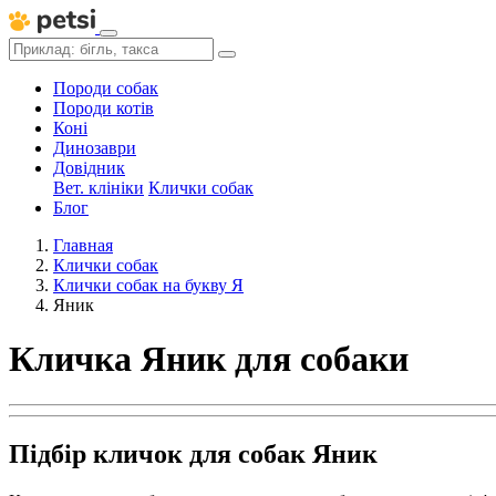
Породи собак
Породи котів
Коні
Динозаври
Довідник
Вет. клініки
Клички собак
Блог
Главная
Клички собак
Клички собак на букву Я
Яник
Кличка Яник для собаки
Підбір кличок для собак Яник