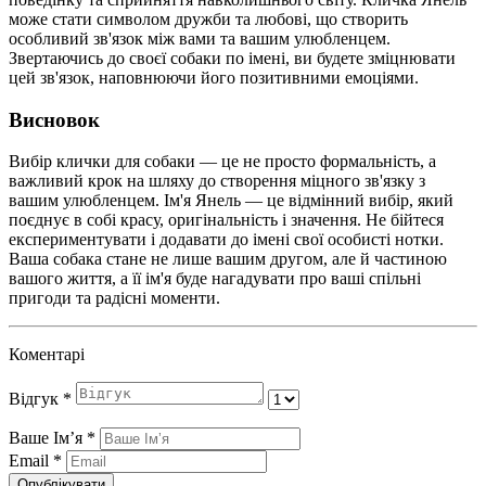
може стати символом дружби та любові, що створить
особливий зв'язок між вами та вашим улюбленцем.
Звертаючись до своєї собаки по імені, ви будете зміцнювати
цей зв'язок, наповнюючи його позитивними емоціями.
Висновок
Вибір клички для собаки — це не просто формальність, а
важливий крок на шляху до створення міцного зв'язку з
вашим улюбленцем. Ім'я Янель — це відмінний вибір, який
поєднує в собі красу, оригінальність і значення. Не бійтеся
експериментувати і додавати до імені свої особисті нотки.
Ваша собака стане не лише вашим другом, але й частиною
вашого життя, а її ім'я буде нагадувати про ваші спільні
пригоди та радісні моменти.
Коментарі
Відгук
*
Ваше Імʼя
*
Email
*
Опублікувати