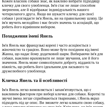
Кожен власник собаки знає, як важливо вибрати підходящу
кличку для свого улюбленця. Ім'я стає не лише способом
звернення, але й відображає індивідуальність вашого
чотирилапого друга. Якщо ви шукаєте кличку для своєї
собаки і розглядаєте ім'я Янель, ви на правильному шляху. Це
ім'я звучить мелодійно і має безліч значень та асоціацій, що
робить його відмінним вибором.
Походження імені Янель
Ім'я Янель має французькі корені і часто асоціюється з
жіночністю та грацією. Воно може бути похідним від імені
Жанна, що надає йому додатковий шарм. Вибираючи ім'я для
собаки, важливо враховувати не лише звучання, але й його
значення. Янель може символізувати доброту, відданість та
ніжність, що робить його ідеальним для ласкавого та
дружелюбного улюбленця.
Кличка Янель та її особливості
Ім'я Янель легко вимовляється і запам'ятовується, що є
важливим фактором при виборі клички для собаки. Короткі та
звучні імена легше сприймаються тваринами, і Янель якраз
підходить під це опис. Ви зможете легко кликати свою собаку,
а вона швидко відреагує на своє ім'я. Крім того, це ім'я досить