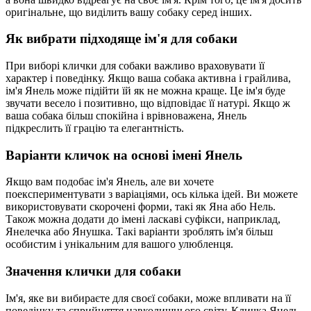
оригінальне, що виділить вашу собаку серед інших.
Як вибрати підходяще ім'я для собаки
При виборі клички для собаки важливо враховувати її
характер і поведінку. Якщо ваша собака активна і грайлива,
ім'я Янель може підійти їй як не можна краще. Це ім'я буде
звучати весело і позитивно, що відповідає її натурі. Якщо ж
ваша собака більш спокійна і врівноважена, Янель
підкреслить її грацію та елегантність.
Варіанти кличок на основі імені Янель
Якщо вам подобає ім'я Янель, але ви хочете
поекспериментувати з варіаціями, ось кілька ідей. Ви можете
використовувати скорочені форми, такі як Яна або Нель.
Також можна додати до імені ласкаві суфікси, наприклад,
Янелечка або Янушка. Такі варіанти зроблять ім'я більш
особистим і унікальним для вашого улюбленця.
Значення клички для собаки
Ім'я, яке ви вибираєте для своєї собаки, може впливати на її
поведінку та сприйняття навколишнього світу. Кличка Янель