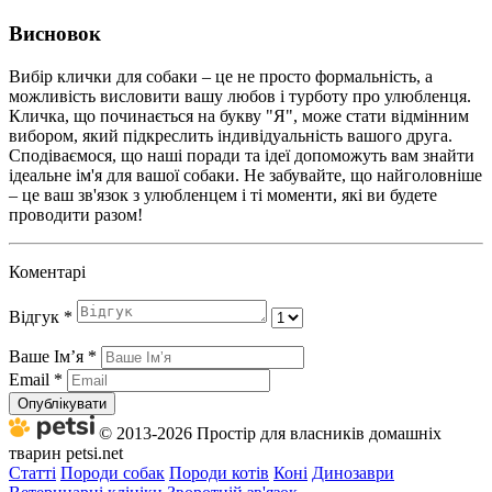
Висновок
Вибір клички для собаки – це не просто формальність, а
можливість висловити вашу любов і турботу про улюбленця.
Кличка, що починається на букву "Я", може стати відмінним
вибором, який підкреслить індивідуальність вашого друга.
Сподіваємося, що наші поради та ідеї допоможуть вам знайти
ідеальне ім'я для вашої собаки. Не забувайте, що найголовніше
– це ваш зв'язок з улюбленцем і ті моменти, які ви будете
проводити разом!
Коментарі
Відгук
*
Ваше Імʼя
*
Email
*
Опублікувати
© 2013-2026 Простір для власників домашніх
тварин petsi.net
Статті
Породи собак
Породи котів
Коні
Динозаври