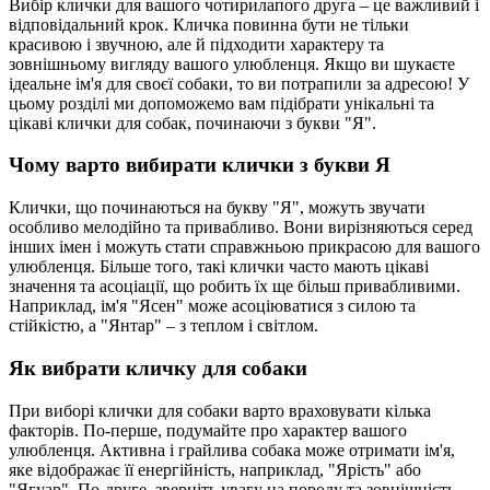
Вибір клички для вашого чотирилапого друга – це важливий і
відповідальний крок. Кличка повинна бути не тільки
красивою і звучною, але й підходити характеру та
зовнішньому вигляду вашого улюбленця. Якщо ви шукаєте
ідеальне ім'я для своєї собаки, то ви потрапили за адресою! У
цьому розділі ми допоможемо вам підібрати унікальні та
цікаві клички для собак, починаючи з букви "Я".
Чому варто вибирати клички з букви Я
Клички, що починаються на букву "Я", можуть звучати
особливо мелодійно та привабливо. Вони вирізняються серед
інших імен і можуть стати справжньою прикрасою для вашого
улюбленця. Більше того, такі клички часто мають цікаві
значення та асоціації, що робить їх ще більш привабливими.
Наприклад, ім'я "Ясен" може асоціюватися з силою та
стійкістю, а "Янтар" – з теплом і світлом.
Як вибрати кличку для собаки
При виборі клички для собаки варто враховувати кілька
факторів. По-перше, подумайте про характер вашого
улюбленця. Активна і грайлива собака може отримати ім'я,
яке відображає її енергійність, наприклад, "Ярість" або
"Ягуар". По-друге, зверніть увагу на породу та зовнішність.