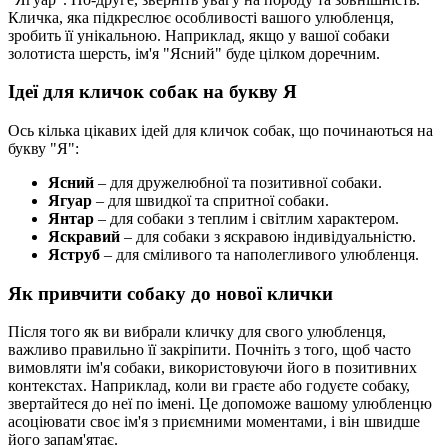
Кличка, яка підкреслює особливості вашого улюбленця,
зробить її унікальною. Наприклад, якщо у вашої собаки
золотиста шерсть, ім'я "Ясний" буде цілком доречним.
Ідеї для кличок собак на букву Я
Ось кілька цікавих ідей для кличок собак, що починаються на
букву "Я":
Ясний
– для дружелюбної та позитивної собаки.
Ягуар
– для швидкої та спритної собаки.
Янтар
– для собаки з теплим і світлим характером.
Яскравий
– для собаки з яскравою індивідуальністю.
Яструб
– для сміливого та наполегливого улюбленця.
Як привчити собаку до нової клички
Після того як ви вибрали кличку для свого улюбленця,
важливо правильно її закріпити. Почніть з того, щоб часто
вимовляти ім'я собаки, використовуючи його в позитивних
контекстах. Наприклад, коли ви граєте або годуєте собаку,
звертайтеся до неї по імені. Це допоможе вашому улюбленцю
асоціювати своє ім'я з приємними моментами, і він швидше
його запам'ятає.