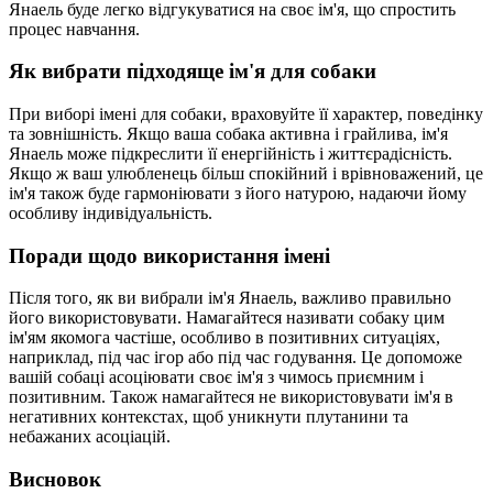
Янаель буде легко відгукуватися на своє ім'я, що спростить
процес навчання.
Як вибрати підходяще ім'я для собаки
При виборі імені для собаки, враховуйте її характер, поведінку
та зовнішність. Якщо ваша собака активна і грайлива, ім'я
Янаель може підкреслити її енергійність і життєрадісність.
Якщо ж ваш улюбленець більш спокійний і врівноважений, це
ім'я також буде гармоніювати з його натурою, надаючи йому
особливу індивідуальність.
Поради щодо використання імені
Після того, як ви вибрали ім'я Янаель, важливо правильно
його використовувати. Намагайтеся називати собаку цим
ім'ям якомога частіше, особливо в позитивних ситуаціях,
наприклад, під час ігор або під час годування. Це допоможе
вашій собаці асоціювати своє ім'я з чимось приємним і
позитивним. Також намагайтеся не використовувати ім'я в
негативних контекстах, щоб уникнути плутанини та
небажаних асоціацій.
Висновок