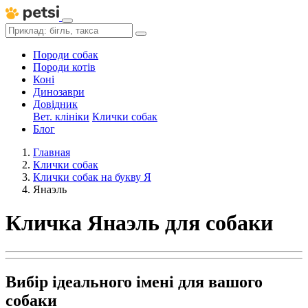
Породи собак
Породи котів
Коні
Динозаври
Довідник
Вет. клініки
Клички собак
Блог
Главная
Клички собак
Клички собак на букву Я
Янаэль
Кличка Янаэль для собаки
Вибір ідеального імені для вашого
собаки