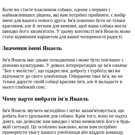
Коли ви стаєте власником собаки, одним з перших і
найважливіших рішень, які вам потрібно прийняти, є вибір
імені для вашого нового друга. Ім'я повинно бути не тільки
красивим, але й легким для вимови, щоб ваша собака могла
швидко його запам'ятати. У цьому контексті ім'я Янаель може
стати відмінним варіантом для вашої чотириногої радості.
Значення імені Янаель
Ім'я Янаель має цікаве походження і може бути пов'язане з
різними культурами. У деяких інтерпретаціях це ім'я означає
"Бог є милістю", що підкреслює доброту і турботу, які ви
відчуваєте до свого улюбленця. Обираючи таке ім'я, ви не
тільки даруєте своїй собаці красиве ім'я, але й вкладаєте в
нього глибокий сенс.
Чому варто вибрати ім'я Янаель
Ім'я Янаель звучить мелодійно і легко запам'ятовується, що
робить його ідеальним для собаки. Крім того, воно не надто
довге, що дозволяє вам швидко і чітко вимовляти його в будь-
якій ситуації. Це особливо важливо, коли вам потрібно
привернути увагу вашого улюбленця або віддати команду.