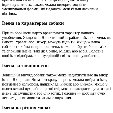
індивідуальність. Також можна використовувати
зменшувальні форми, які надають імені більш ласкавий
відтінок.
Імена за характером собаки
При виборі імені варто враховувати характер вашого
улюбленця. Якщо ваш Ян активний і грайливий, такі імена, як
Ракета, Ураган або Вихор, можуть підійти. Якщо ж ваша
собака спокійна та врівноважена, можна вибрати більш м'які
та спокійні імена, такі як Сонце, Місяць або Мрія. Головне,
щоб ім'я відображало внутрішній світ вашого улюбленця.
Імена за зовнішністю
Зовнішній вигляд собаки також може надихнути вас на вибір
імені. Якщо ваш Ян має яскраву шерсть, можна вибрати ім'я,
пов'язане з кольором, наприклад, Рижик або Сніжок. Якщо у
нього великі вуха або виразні очі, можна використовувати такі
імена, як Вушастик або Очкастик. Головне — щоб ім'я було
легким для вимови та запам'ятовування.
Імена на різних мовах