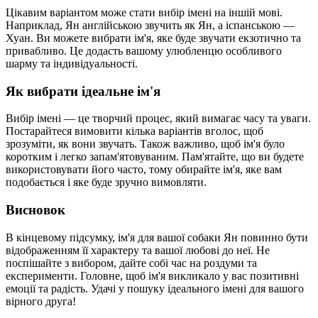
Цікавим варіантом може стати вибір імені на іншій мові.
Наприклад, Ян англійською звучить як Ян, а іспанською —
Хуан. Ви можете вибрати ім'я, яке буде звучати екзотично та
привабливо. Це додасть вашому улюбленцю особливого
шарму та індивідуальності.
Як вибрати ідеальне ім'я
Вибір імені — це творчий процес, який вимагає часу та уваги.
Постарайтеся вимовити кілька варіантів вголос, щоб
зрозуміти, як вони звучать. Також важливо, щоб ім'я було
коротким і легко запам'ятовуваним. Пам'ятайте, що ви будете
використовувати його часто, тому обирайте ім'я, яке вам
подобається і яке буде зручно вимовляти.
Висновок
В кінцевому підсумку, ім'я для вашої собаки Ян повинно бути
відображенням її характеру та вашої любові до неї. Не
поспішайте з вибором, дайте собі час на роздуми та
експерименти. Головне, щоб ім'я викликало у вас позитивні
емоції та радість. Удачі у пошуку ідеального імені для вашого
вірного друга!