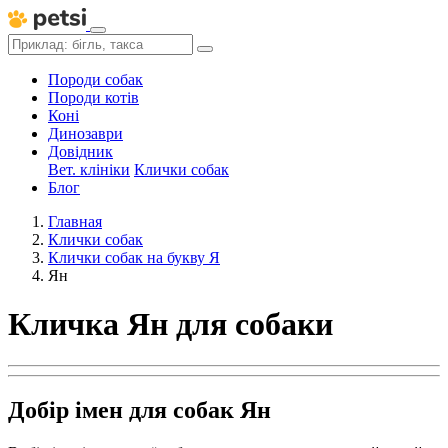
Породи собак
Породи котів
Коні
Динозаври
Довідник
Вет. клініки
Клички собак
Блог
Главная
Клички собак
Клички собак на букву Я
Ян
Кличка Ян для собаки
Добір імен для собак Ян