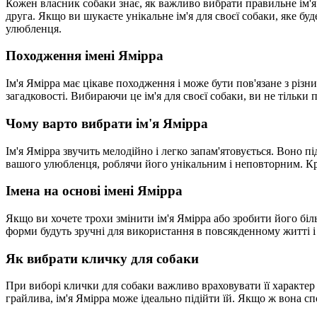
Кожен власник собаки знає, як важливо вибрати правильне ім'я 
друга. Якщо ви шукаєте унікальне ім'я для своєї собаки, яке буд
улюбленця.
Походження імені Ямірра
Ім'я Ямірра має цікаве походження і може бути пов'язане з різ
загадковості. Вибираючи це ім'я для своєї собаки, ви не тільки п
Чому варто вибрати ім'я Ямірра
Ім'я Ямірра звучить мелодійно і легко запам'ятовується. Воно п
вашого улюбленця, роблячи його унікальним і неповторним. Крі
Імена на основі імені Ямірра
Якщо ви хочете трохи змінити ім'я Ямірра або зробити його біл
форми будуть зручні для використання в повсякденному житті 
Як вибрати кличку для собаки
При виборі клички для собаки важливо враховувати її характер і
грайлива, ім'я Ямірра може ідеально підійти їй. Якщо ж вона сп