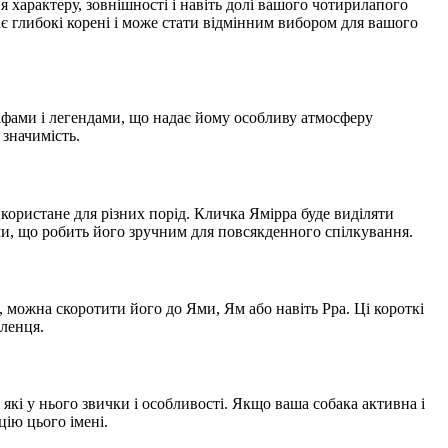
 характеру, зовнішності і навіть долі вашого чотирилапого
 має глибокі корені і може стати відмінним вибором для вашого
міфами і легендами, що надає йому особливу атмосферу
 значимість.
використане для різних порід. Кличка Ямірра буде виділяти
ми, що робить його зручним для повсякденного спілкування.
, можна скоротити його до Ями, Ям або навіть Рра. Ці короткі
ленця.
 які у нього звички і особливості. Якщо ваша собака активна і
цію цього імені.