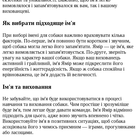
вимовлялося і запам'ятовувалося як вам, так і вашому
вихованцеві.
Як вибрати підходяще ім'я
При виборі імені для собаки важливо враховувати кілька
факторів. По-перше, ім'я повинно бути коротким і звучним,
щоб собака могла легко його запам'ятати. Ямір — це ім'я, яке
легко вимовляється і запам'ятовується. По-друге, зверніть
увагу на характер вашої собаки. Якщо ваш вихованець
активний і грайливий, ім'я Ямір може підкреслити його
енергійність і життєрадісність. Якщо ж собака спокійна і
врівноважена, це ім'я додасть їй величності.
Ім'я та виховання
Не забувайте, що ім'я буде використовуватися в процесі
навчання та виховання собаки. Чим простіше і зрозуміліше
буде ім'я, тим легше буде давати команди. Ім'я Ямір відмінно
підходить для цього, адже воно звучить впевнено і чітко.
Використовуйте ім'я в позитивних ситуаціях, щоб собака
асоціювала його з чимось приємним — іграми, прогулянками
або ласощами.