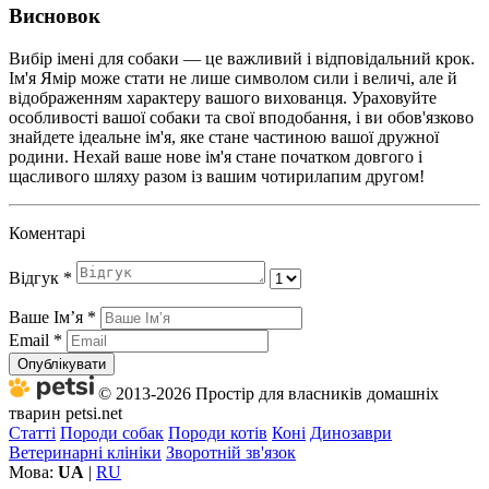
Висновок
Вибір імені для собаки — це важливий і відповідальний крок.
Ім'я Ямір може стати не лише символом сили і величі, але й
відображенням характеру вашого вихованця. Ураховуйте
особливості вашої собаки та свої вподобання, і ви обов'язково
знайдете ідеальне ім'я, яке стане частиною вашої дружної
родини. Нехай ваше нове ім'я стане початком довгого і
щасливого шляху разом із вашим чотирилапим другом!
Коментарі
Відгук
*
Ваше Імʼя
*
Email
*
Опублікувати
© 2013-2026 Простір для власників домашніх
тварин petsi.net
Статті
Породи собак
Породи котів
Коні
Динозаври
Ветеринарні клініки
Зворотній зв'язок
Мова:
UA
|
RU