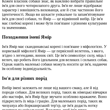
Кожен власник собаки знає, як важливо вибрати правильне
ім'я для свого чотирилапого друга. Ім'я не лише відображає
характер і зовнішність вихованця, але й стає частиною його
ідентичності. Якщо ви шукаєте унікальне та запам'ятовуване
ім'я для своєї собаки, то Ямір — це відмінний вибір. Це ім'я
має глибокі корені і може бути пов'язане з різними культурами
та значеннями.
Походження імені Ямір
Ім'я Ямір має скандинавські корені і пов'язане з міфологією. У
норвезькій міфології Ямір — це первісний велетень, з якого,
згідно з легендами, виник світ. Це ім'я символізує силу, міць і
велич, що робить його ідеальним для великих і сильних собак.
Однак навіть маленькі собаки можуть носити це ім'я, надаючи
їм особливу індивідуальність.
Ім'я для різних порід
Вибір імені залежить не лише від вашого смаку, але й від
породи собаки. Для великих порід, таких як німецькі вівчарки
або мастифи, ім'я Ямір буде звучати особливо вражаюче. Воно
підкреслить їх міць і грацію. Для маленьких порід, таких як
чихуахуа або йоркширський тер'єр, це ім'я додасть нотку
екзотики та унікальності. Важливо, щоб ім'я легко