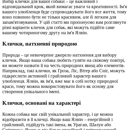
Вибір клички для вашої собаки – це важливий і
відповідальний крок, який вимагає уваги та креативності. Ім'я
вашого улюбленця буде супроводжувати його все життя, тому
воно повинно бути не тільки красивим, але й легким для
запам'ятовування. У цій статті ми пропонуємо вам розглянути
різні варіанти кличок для собак, які можуть підійти саме
вашому чотириногому другу на ім'я Ялвін.
Клички, натхненні природою
Природа – це невичерпне джерело натхнення для вибору
кличок. Якщо ваша собака любить гуляти на свіжому повітрі,
ви можете назвати її на честь природних явищ або елементів.
Наприклад, такі клички, як Гроза, Ліс, Вітер або Сніг, можуть
підкреслити активний і грайливий характер вашого
улюбленця. Ялвін, як ім'я, вже має в собі нотку природної
краси, тому можна використовувати його як основу для
створення унікального імені.
Клички, основані на характері
Кожна собака має свій унікальний характер, і це можна
відобразити в її кличці. Якщо ваш Ялвін – енергійний і
грайливий, підійдуть такі імена, як Ураган, Шалун або
Смішинка. Якщо ж він більш спокійний і врівноважений,