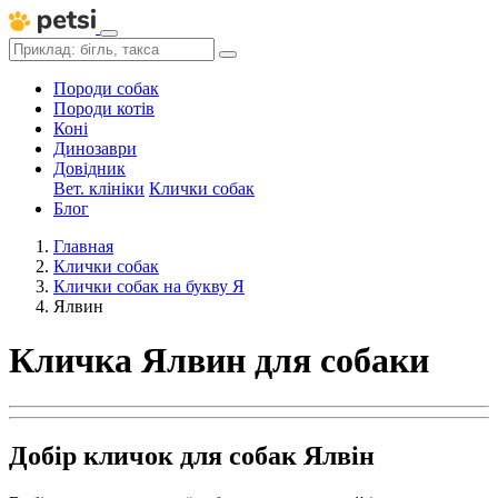
Породи собак
Породи котів
Коні
Динозаври
Довідник
Вет. клініки
Клички собак
Блог
Главная
Клички собак
Клички собак на букву Я
Ялвин
Кличка Ялвин для собаки
Добір кличок для собак Ялвін