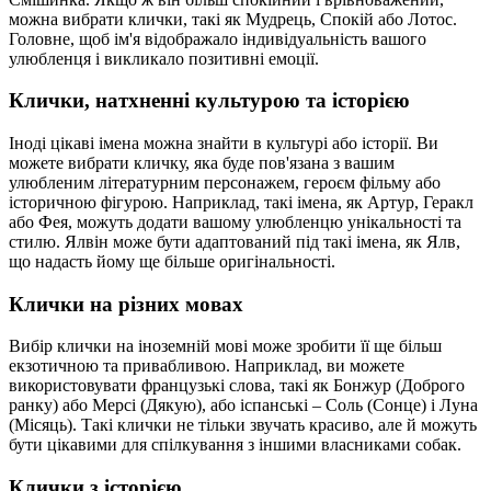
можна вибрати клички, такі як Мудрець, Спокій або Лотос.
Головне, щоб ім'я відображало індивідуальність вашого
улюбленця і викликало позитивні емоції.
Клички, натхненні культурою та історією
Іноді цікаві імена можна знайти в культурі або історії. Ви
можете вибрати кличку, яка буде пов'язана з вашим
улюбленим літературним персонажем, героєм фільму або
історичною фігурою. Наприклад, такі імена, як Артур, Геракл
або Фея, можуть додати вашому улюбленцю унікальності та
стилю. Ялвін може бути адаптований під такі імена, як Ялв,
що надасть йому ще більше оригінальності.
Клички на різних мовах
Вибір клички на іноземній мові може зробити її ще більш
екзотичною та привабливою. Наприклад, ви можете
використовувати французькі слова, такі як Бонжур (Доброго
ранку) або Мерсі (Дякую), або іспанські – Соль (Сонце) і Луна
(Місяць). Такі клички не тільки звучать красиво, але й можуть
бути цікавими для спілкування з іншими власниками собак.
Клички з історією