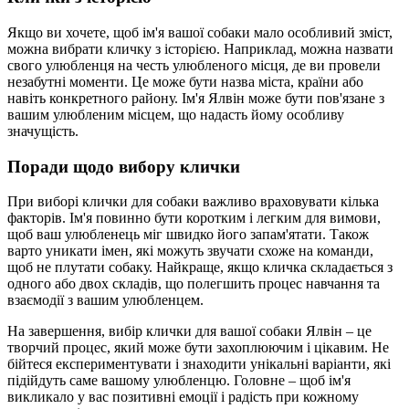
Якщо ви хочете, щоб ім'я вашої собаки мало особливий зміст,
можна вибрати кличку з історією. Наприклад, можна назвати
свого улюбленця на честь улюбленого місця, де ви провели
незабутні моменти. Це може бути назва міста, країни або
навіть конкретного району. Ім'я Ялвін може бути пов'язане з
вашим улюбленим місцем, що надасть йому особливу
значущість.
Поради щодо вибору клички
При виборі клички для собаки важливо враховувати кілька
факторів. Ім'я повинно бути коротким і легким для вимови,
щоб ваш улюбленець міг швидко його запам'ятати. Також
варто уникати імен, які можуть звучати схоже на команди,
щоб не плутати собаку. Найкраще, якщо кличка складається з
одного або двох складів, що полегшить процес навчання та
взаємодії з вашим улюбленцем.
На завершення, вибір клички для вашої собаки Ялвін – це
творчий процес, який може бути захоплюючим і цікавим. Не
бійтеся експериментувати і знаходити унікальні варіанти, які
підійдуть саме вашому улюбленцю. Головне – щоб ім'я
викликало у вас позитивні емоції і радість при кожному