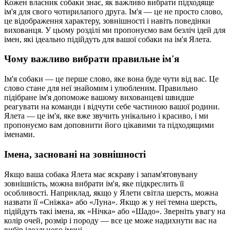
Кожен власник собаки знає, як важливо вибрати підходяще
ім'я для свого чотирилапого друга. Ім'я — це не просто слово,
це відображення характеру, зовнішності і навіть поведінки
вихованця. У цьому розділі ми пропонуємо вам безліч ідей для
імен, які ідеально підійдуть для вашої собаки на ім'я Ялета.
Чому важливо вибрати правильне ім'я
Ім'я собаки — це перше слово, яке вона буде чути від вас. Це
слово стане для неї знайомим і улюбленим. Правильно
підібране ім'я допоможе вашому вихованцеві швидше
реагувати на команди і відчути себе частиною вашої родини.
Ялета — це ім'я, яке вже звучить унікально і красиво, і ми
пропонуємо вам доповнити його цікавими та підходящими
іменами.
Імена, засновані на зовнішності
Якщо ваша собака Ялета має яскраву і запам'ятовувану
зовнішність, можна вибрати ім'я, яке підкреслить її
особливості. Наприклад, якщо у Ялети світла шерсть, можна
назвати її «Сніжка» або «Луна». Якщо ж у неї темна шерсть,
підійдуть такі імена, як «Нічка» або «Шадо». Зверніть увагу на
колір очей, розмір і породу — все це може надихнути вас на
вибір ідеального імені.