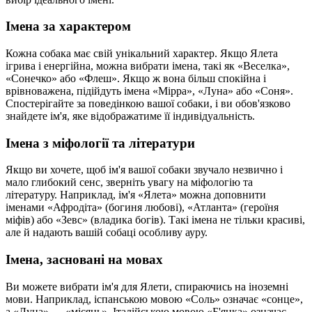
Імена за характером
Кожна собака має свій унікальний характер. Якщо Ялета
ігрива і енергійна, можна вибрати імена, такі як «Веселка»,
«Сонечко» або «Флеш». Якщо ж вона більш спокійна і
врівноважена, підійдуть імена «Мірра», «Луна» або «Соня».
Спостерігайте за поведінкою вашої собаки, і ви обов'язково
знайдете ім'я, яке відображатиме її індивідуальність.
Імена з міфології та літератури
Якщо ви хочете, щоб ім'я вашої собаки звучало незвично і
мало глибокий сенс, зверніть увагу на міфологію та
літературу. Наприклад, ім'я «Ялета» можна доповнити
іменами «Афродіта» (богиня любові), «Атланта» (героїня
міфів) або «Зевс» (владика богів). Такі імена не тільки красиві,
але й надають вашій собаці особливу ауру.
Імена, засновані на мовах
Ви можете вибрати ім'я для Ялети, спираючись на іноземні
мови. Наприклад, іспанською мовою «Соль» означає «сонце»,
а «Луна» — «місяць». Італійською мовою «Б'янка» означає