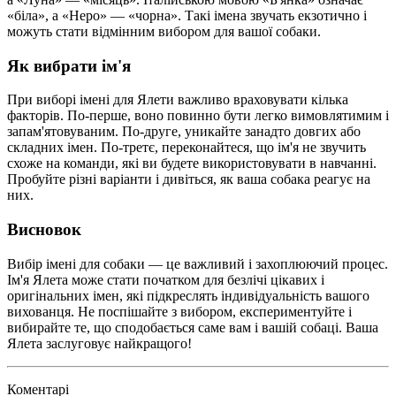
«біла», а «Неро» — «чорна». Такі імена звучать екзотично і
можуть стати відмінним вибором для вашої собаки.
Як вибрати ім'я
При виборі імені для Ялети важливо враховувати кілька
факторів. По-перше, воно повинно бути легко вимовлятимим і
запам'ятовуваним. По-друге, уникайте занадто довгих або
складних імен. По-третє, переконайтеся, що ім'я не звучить
схоже на команди, які ви будете використовувати в навчанні.
Пробуйте різні варіанти і дивіться, як ваша собака реагує на
них.
Висновок
Вибір імені для собаки — це важливий і захоплюючий процес.
Ім'я Ялета може стати початком для безлічі цікавих і
оригінальних імен, які підкреслять індивідуальність вашого
вихованця. Не поспішайте з вибором, експериментуйте і
вибирайте те, що сподобається саме вам і вашій собаці. Ваша
Ялета заслуговує найкращого!
Коментарі