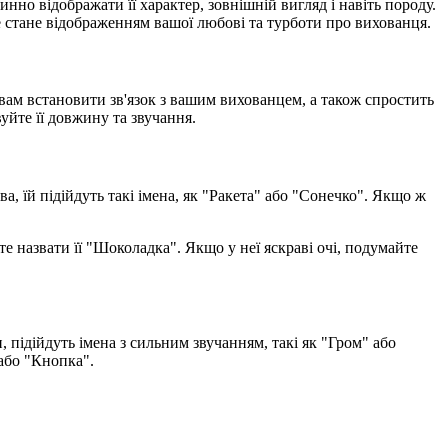
нно відображати її характер, зовнішній вигляд і навіть породу.
ке стане відображенням вашої любові та турботи про вихованця.
 вам встановити зв'язок з вашим вихованцем, а також спростить
уйте її довжину та звучання.
, їй підійдуть такі імена, як "Ракета" або "Сонечко". Якщо ж
 назвати її "Шоколадка". Якщо у неї яскраві очі, подумайте
 підійдуть імена з сильним звучанням, такі як "Гром" або
 або "Кнопка".