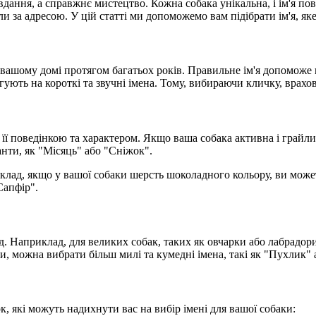
ання, а справжнє мистецтво. Кожна собака унікальна, і ім'я пови
и за адресою. У цій статті ми допоможемо вам підібрати ім'я, я
 у вашому домі протягом багатьох років. Правильне ім'я допоможе
ють на короткі та звучні імена. Тому, вибираючи кличку, врахов
ї поведінкою та характером. Якщо ваша собака активна і грайлива
анти, як "Місяць" або "Сніжок".
клад, якщо у вашої собаки шерсть шоколадного кольору, ви можете
Сапфір".
. Наприклад, для великих собак, таких як овчарки або лабрадори,
ри, можна вибрати більш милі та кумедні імена, такі як "Пухлик"
к, які можуть надихнути вас на вибір імені для вашої собаки: