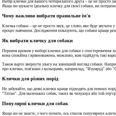
Вибір клички для вашого чотирилапого друга – це не просто завд
Якщо ви шукаєте ідеальну кличку для своєї собаки, ви потрапил
Чому важливо вибрати правильне ім'я
Кличка собаки – це не просто звук, це слово, яке буде звучати
процес навчання. Дослідження показують, що собаки краще реагу
Як вибрати кличку для собаки
Першим кроком у виборі клички для собаки є спостереження за ї
вона спокійна і врівноважена, можливо, вам підійдуть такі варі
Також варто звернути увагу на зовнішній вигляд собаки. Напри
про клички, пов'язані з кольорами, наприклад, "Изумруд" або "
Клички для різних порід
Не забувайте, що деякі клички краще підходять для певних порід
"Титан". Для маленьких собак, таких як чихуахуа або той-тер'є
Популярні клички для собак
Якщо ви не знаєте, з чого почати, ось список популярних кличо