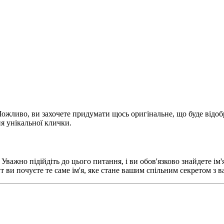
Можливо, ви захочете придумати щось оригінальне, що буде відо
ня унікальної клички.
важно підійдіть до цього питання, і ви обов'язково знайдете ім'
нт ви почуєте те саме ім'я, яке стане вашим спільним секретом 