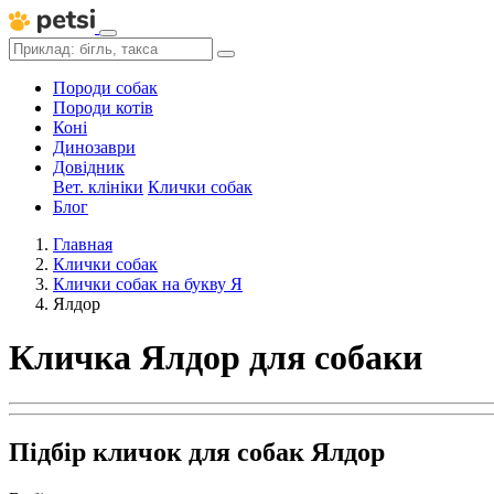
Породи собак
Породи котів
Коні
Динозаври
Довідник
Вет. клініки
Клички собак
Блог
Главная
Клички собак
Клички собак на букву Я
Ялдор
Кличка Ялдор для собаки
Підбір кличок для собак Ялдор