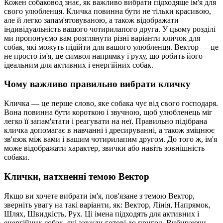
Кожен собаковод знає, як важливо вибрати підходяще ім'я для
свого улюбленця. Кличка повинна бути не тільки красивою,
але й легко запам'ятовуваною, а також відображати
індивідуальність вашого чотирилапого друга. У цьому розділі
ми пропонуємо вам розглянути різні варіанти кличок для
собак, які можуть підійти для вашого улюбленця. Вектор — це
не просто ім'я, це символ напрямку і руху, що робить його
ідеальним для активних і енергійних собак.
Чому важливо правильно вибрати кличку
Кличка — це перше слово, яке собака чує від свого господаря.
Вона повинна бути короткою і звучною, щоб улюбленець міг
легко її запам'ятати і реагувати на неї. Правильно підібрана
кличка допомагає в навчанні і дресируванні, а також зміцнює
зв'язок між вами і вашим чотирилапим другом. До того ж, ім'я
може відображати характер, звички або навіть зовнішність
собаки.
Клички, натхненні темою Вектор
Якщо ви хочете вибрати ім'я, пов'язане з темою Вектор,
зверніть увагу на такі варіанти, як: Вектор, Лінія, Напрямок,
Шлях, Швидкість, Рух. Ці імена підходять для активних і
енергійних собак, які завжди готові до пригод. Вибираючи