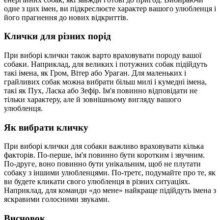
одне з цих імен, ви підкреслюєте характер вашого улюбленця і
його прагнення до нових відкриттів.
Клички для різних порід
При виборі клички також варто враховувати породу вашої
собаки. Наприклад, для великих і потужних собак підійдуть
такі імена, як Гром, Вітер або Ураган. Для маленьких і
грайливих собак можна вибрати більш милі і кумедні імена,
такі як Пух, Ласка або Зефір. Ім'я повинно відповідати не
тільки характеру, але й зовнішньому вигляду вашого
улюбленця.
Як вибрати кличку
При виборі клички для собаки важливо враховувати кілька
факторів. По-перше, ім'я повинно бути коротким і звучним.
По-друге, воно повинно бути унікальним, щоб не плутати
собаку з іншими улюбленцями. По-третє, подумайте про те, як
ви будете кликати свого улюбленця в різних ситуаціях.
Наприклад, для команди «до мене» найкраще підійдуть імена з
яскравими голосними звуками.
Висновок