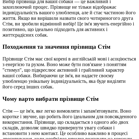
Вибір прізвища для вашої собаки — це важливий і
захоплюючий процес. Прізвище не тільки відображає
індивідуальність вашого улюбленця, але й стає частиною його
життя. Якщо ви вирішили назвати свого чотириногого друга
Стім, ви зробили відмінний вибір! Це ім'я звучить енергійно і
позитивно, що ідеально підходить для активних і
життєрадісних собак.
Походження та значення прізвища Стім
Прізвище Стім має свої корені в англійській мові і асоціюється
з енергією та рухом. Воно може бути пов'язане з поняттям
"стимул", що підкреслює активний і грайливий характер
вашої собаки. Вибираючи це ім'я, ви надаєте своєму
улюбленцю унікальну індивідуальність, яка буде виділяти
його серед інших собак.
Чому варто вибрати прізвище Стім
Стім — це ім'я, яке легко вимовляти і запам'ятовувати. Воно
коротке і звучне, що робить його ідеальним для повсякденного
використання. Прізвище, що складається з одного або двох
складів, дозволяє швидко привернути увагу собаки і
встановити з нею контакт. Це особливо важливо в процесі
дресирування, коли необхідно швидко реагувати на команди.