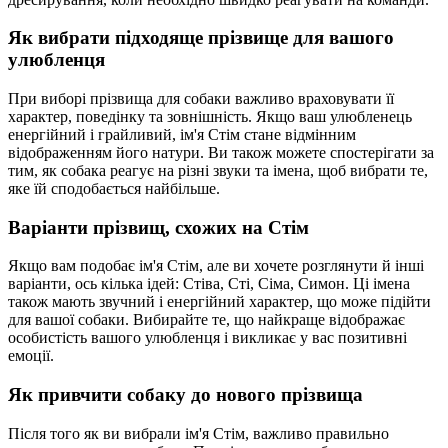
Як вибрати підходяще прізвище для вашого
улюбленця
При виборі прізвища для собаки важливо враховувати її
характер, поведінку та зовнішність. Якщо ваш улюбленець
енергійний і грайливий, ім'я Стім стане відмінним
відображенням його натури. Ви також можете спостерігати за
тим, як собака реагує на різні звуки та імена, щоб вибрати те,
яке їй сподобається найбільше.
Варіанти прізвищ, схожих на Стім
Якщо вам подобає ім'я Стім, але ви хочете розглянути й інші
варіанти, ось кілька ідей: Стіва, Сті, Сіма, Симон. Ці імена
також мають звучний і енергійний характер, що може підійти
для вашої собаки. Вибирайте те, що найкраще відображає
особистість вашого улюбленця і викликає у вас позитивні
емоції.
Як привчити собаку до нового прізвища
Після того як ви вибрали ім'я Стім, важливо правильно