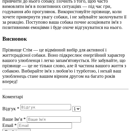
привчити до нього собаку. Почніть з того, щоб часто
вимовляти ім'я в позитивних ситуаціях — під час гри,
годування або прогулянок. Використовуйте прізвище, коли
хочете привернути увагу собаки, і не забувайте заохочувати її
за реакцію. Поступово ваша собака почне асоціювати ім'я з
позитивними емоціями і буде охоче відгукуватися на нього.
Висновок
Прізвище Стім — це відмінний вибір для активної і
життєрадісної собаки. Воно підкреслює енергійний характер
вашого улюбленця і легко запам'ятовується. Не забувайте, що
прізвище — це не тільки слово, але й частина вашого життя з
собакою. Вибирайте ім'я з любов'ю і турботою, і нехай ваш
улюбленець стане вашим вірним другом на багато років
вперед!
Коментарі
Відгук
*
Ваше Імʼя
*
Email
*