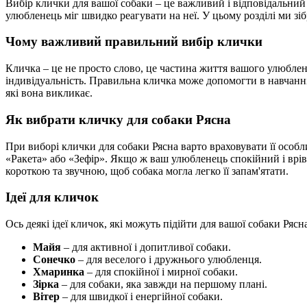
Вибір клички для вашої собаки – це важливий і відповідальний
улюбленець міг швидко реагувати на неї. У цьому розділі ми зібр
Чому важливий правильний вибір клички
Кличка – це не просто слово, це частина життя вашого улюблен
індивідуальність. Правильна кличка може допомогти в навчанні т
які вона викликає.
Як вибрати кличку для собаки Рясна
При виборі клички для собаки Рясна варто враховувати її особ
«Ракета» або «Зефір». Якщо ж ваш улюбленець спокійний і врівн
короткою та звучною, щоб собака могла легко її запам'ятати.
Ідеї для кличок
Ось деякі ідеї кличок, які можуть підійти для вашої собаки Рясн
Майя
– для активної і допитливої собаки.
Сонечко
– для веселого і дружнього улюбленця.
Хмаринка
– для спокійної і мирної собаки.
Зірка
– для собаки, яка завжди на першому плані.
Вітер
– для швидкої і енергійної собаки.