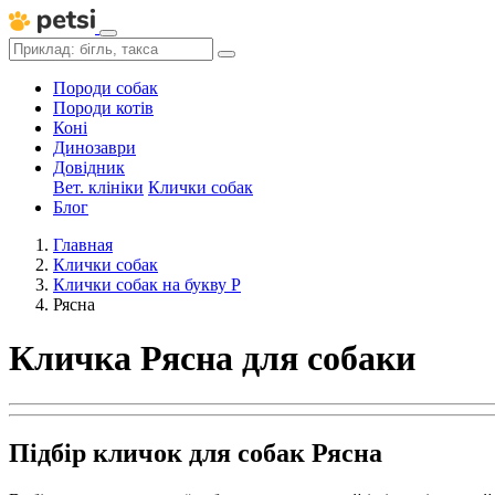
Породи собак
Породи котів
Коні
Динозаври
Довідник
Вет. клініки
Клички собак
Блог
Главная
Клички собак
Клички собак на букву Р
Рясна
Кличка Рясна для собаки
Підбір кличок для собак Рясна