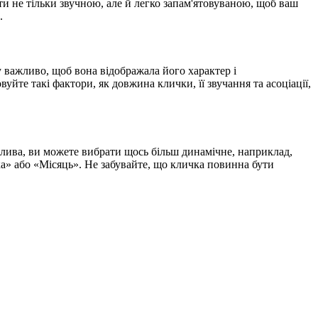
ти не тільки звучною, але й легко запам'ятовуваною, щоб ваш
.
 важливо, щоб вона відображала його характер і
уйте такі фактори, як довжина клички, її звучання та асоціації,
айлива, ви можете вибрати щось більш динамічне, наприклад,
ка» або «Місяць». Не забувайте, що кличка повинна бути