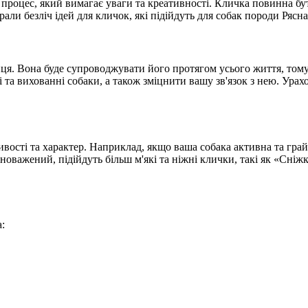
 процес, який вимагає уваги та креативності. Кличка повинна бу
али безліч ідей для кличок, які підійдуть для собак породи Рясна
ця. Вона буде супроводжувати його протягом усього життя, тому
а вихованні собаки, а також зміцнити вашу зв'язок з нею. Урахов
ливості та характер. Наприклад, якщо ваша собака активна та гр
оважений, підійдуть більш м'які та ніжні клички, такі як «Сніж
а: