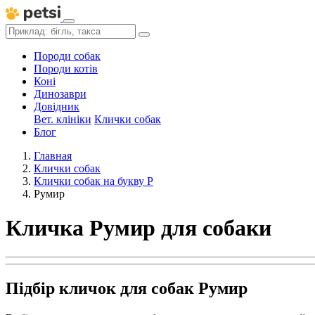
Породи собак
Породи котів
Коні
Динозаври
Довідник
Вет. клініки
Клички собак
Блог
Главная
Клички собак
Клички собак на букву Р
Румир
Кличка Румир для собаки
Підбір кличок для собак Румир