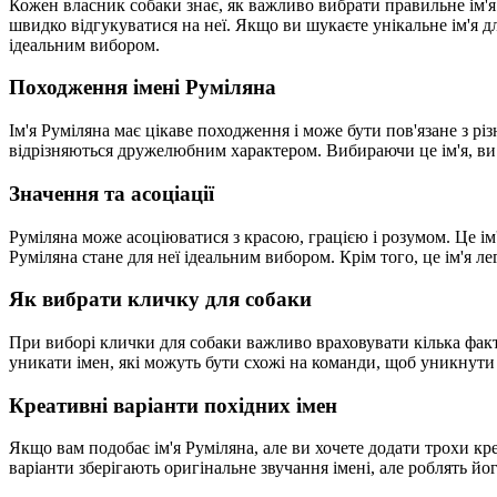
Кожен власник собаки знає, як важливо вибрати правильне ім'я
швидко відгукуватися на неї. Якщо ви шукаєте унікальне ім'я для
ідеальним вибором.
Походження імені Руміляна
Ім'я Руміляна має цікаве походження і може бути пов'язане з р
відрізняються дружелюбним характером. Вибираючи це ім'я, ви 
Значення та асоціації
Руміляна може асоціюватися з красою, грацією і розумом. Це ім
Руміляна стане для неї ідеальним вибором. Крім того, це ім'я 
Як вибрати кличку для собаки
При виборі клички для собаки важливо враховувати кілька факто
уникати імен, які можуть бути схожі на команди, щоб уникнути п
Креативні варіанти похідних імен
Якщо вам подобає ім'я Руміляна, але ви хочете додати трохи кр
варіанти зберігають оригінальне звучання імені, але роблять й