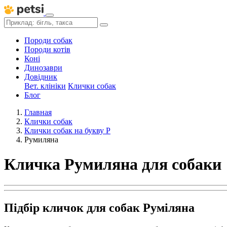
Породи собак
Породи котів
Коні
Динозаври
Довідник
Вет. клініки
Клички собак
Блог
Главная
Клички собак
Клички собак на букву Р
Румиляна
Кличка Румиляна для собаки
Підбір кличок для собак Руміляна