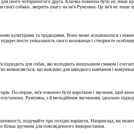
 для свого чотириногого друга. Кличка повинна бути не лише кр
 своєї собаки, зверніть увагу на ім'я Руміляна. Це ім'я не лише з
ізними культурами та традиціями. Воно може асоціюватися з ніжні
підкреслюєте унікальність свого вихованця і створюєте особлив
'я підходить для собак, які володіють вишуканим смаком і елеган
легко вимовляється, що важливо для швидкого навчання і комунікац
рів. По-перше, ім'я повинно бути коротким і звучним, щоб вихов
лутанини. Руміляна, з її мелодійним звучанням, ідеально підходи
еативності, подумайте про похідні варіанти. Наприклад, ви может
ого більш зручним для повсякденного використання.