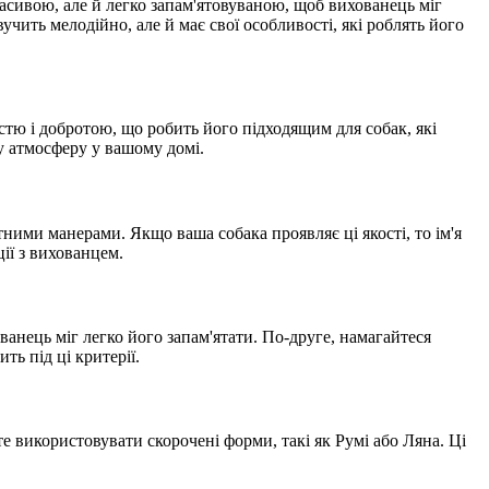
асивою, але й легко запам'ятовуваною, щоб вихованець міг
вучить мелодійно, але й має свої особливості, які роблять його
стю і добротою, що робить його підходящим для собак, які
у атмосферу у вашому домі.
тними манерами. Якщо ваша собака проявляє ці якості, то ім'я
ії з вихованцем.
анець міг легко його запам'ятати. По-друге, намагайтеся
ть під ці критерії.
е використовувати скорочені форми, такі як Румі або Ляна. Ці