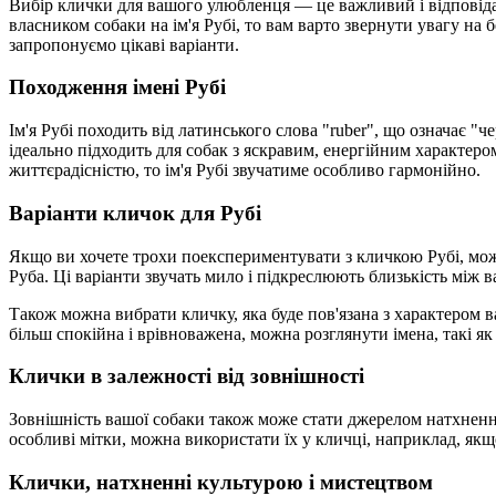
Вибір клички для вашого улюбленця — це важливий і відповідал
власником собаки на ім'я Рубі, то вам варто звернути увагу на б
запропонуємо цікаві варіанти.
Походження імені Рубі
Ім'я Рубі походить від латинського слова "ruber", що означає "
ідеально підходить для собак з яскравим, енергійним характеро
життєрадісністю, то ім'я Рубі звучатиме особливо гармонійно.
Варіанти кличок для Рубі
Якщо ви хочете трохи поекспериментувати з кличкою Рубі, можн
Руба. Ці варіанти звучать мило і підкреслюють близькість між
Також можна вибрати кличку, яка буде пов'язана з характером в
більш спокійна і врівноважена, можна розглянути імена, такі як
Клички в залежності від зовнішності
Зовнішність вашої собаки також може стати джерелом натхнення
особливі мітки, можна використати їх у кличці, наприклад, якщо
Клички, натхненні культурою і мистецтвом