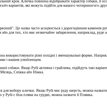
ьний крок. Кличка повинна відображати характер собаки, її осо
езліч варіантів, які можуть підійти для вашого чотириногого друг
червоний". Це назва часто асоціюється з дорогоцінним каменем ру
м або для тих, хто має незвичайне забарвлення, наприклад, руде 
а використовувати різні похідні і зменшувальні форми. Наприкл
 вами і вашим улюбленцем.
ашої собаки. Якщо Рубі активна і грайлива, підійдуть такі варіа
 Місяць, Сніжка або Ніжка.
 для вибору клички. Якщо Рубі має руду шерсть, можна назвати 
 у Рубі є біла пляма на грудях, можна назвати її Плямка.