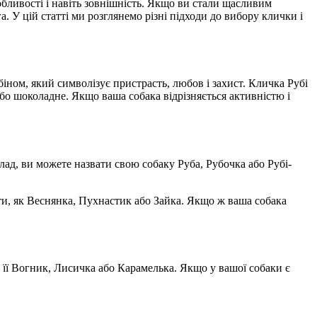
бливості і навіть зовнішність. Якщо ви стали щасливим
а. У цій статті ми розглянемо різні підходи до вибору клички і
біном, який символізує пристрасть, любов і захист. Кличка Рубі
або шоколадне. Якщо ваша собака відрізняється активністю і
ад, ви можете назвати свою собаку Руба, Рубочка або Рубі-
нти, як Веснянка, Пухнастик або Зайка. Якщо ж ваша собака
її Вогник, Лисичка або Карамелька. Якщо у вашої собаки є