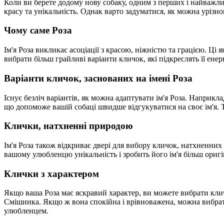
Коли ви берете додому нову собаку, одним з перших і найважли
красу та унікальність. Однак варто задуматися, як можна уріз
Чому саме Роза
Ім'я Роза викликає асоціації з красою, ніжністю та грацією. Ці
вибрати більш грайливі варіанти кличок, які підкреслять її енер
Варіанти кличок, заснованих на імені Роза
Існує безліч варіантів, як можна адаптувати ім'я Роза. Наприкл
що допоможе вашій собаці швидше відгукуватися на своє ім'я.
Клички, натхненні природою
Ім'я Роза також відкриває двері для вибору кличок, натхненних
вашому улюбленцю унікальність і зробить його ім'я більш ориг
Клички з характером
Якщо ваша Роза має яскравий характер, ви можете вибрати кличк
Смішинка. Якщо ж вона спокійна і врівноважена, можна вибрати
улюбленцем.