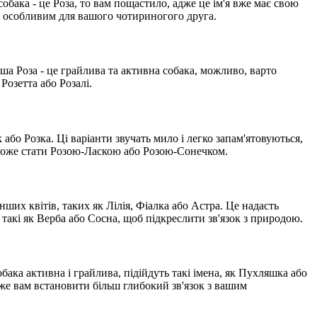
бака - це Роза, то вам пощастило, адже це ім'я вже має свою
му особливим для вашого чотириногого друга.
аша Роза - це грайлива та активна собака, можливо, варто
Розетта або Розалі.
або Розка. Ці варіанти звучать мило і легко запам'ятовуються,
 може стати Розою-Ласкою або Розою-Сонечком.
ших квітів, таких як Лілія, Фіалка або Астра. Це надасть
такі як Верба або Сосна, щоб підкреслити зв'язок з природою.
бака активна і грайлива, підійдуть такі імена, як Пухляшка або
же вам встановити більш глибокий зв'язок з вашим