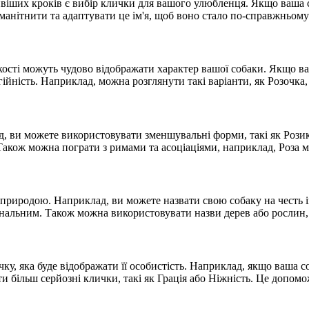
віших кроків є вибір клички для вашого улюбленця. Якщо ваша со
номанітнити та адаптувати це ім'я, щоб воно стало по-справжньо
 якості можуть чудово відображати характер вашої собаки. Якщо в
гійність. Наприклад, можна розглянути такі варіанти, як Розочка, 
ад, ви можете використовувати зменшувальні форми, такі як Розик 
 Також можна пограти з римами та асоціаціями, наприклад, Роза
 природою. Наприклад, ви можете назвати свою собаку на честь ін
інальним. Також можна використовувати назви дерев або рослин, 
у, яка буде відображати її особистість. Наприклад, якщо ваша со
 більш серйозні клички, такі як Грація або Ніжність. Це допомо