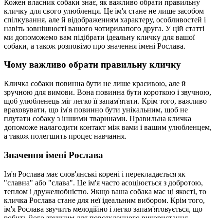
Кожен власник собаки знає, як важливо обрати правильну
кличку для свого улюбленця. Це ім'я стане не лише засобом
спілкування, але й відображенням характеру, особливостей і
навіть зовнішності вашого чотирилапого друга. У цій статті
ми допоможемо вам підібрати ідеальну кличку для вашої
собаки, а також розповімо про значення імені Рослава.
Чому важливо обрати правильну кличку
Кличка собаки повинна бути не лише красивою, але й
зручною для вимови. Вона повинна бути короткою і звучною,
щоб улюбленець міг легко її запам'ятати. Крім того, важливо
враховувати, що ім'я повинно бути унікальним, щоб не
плутати собаку з іншими тваринами. Правильна кличка
допоможе налагодити контакт між вами і вашим улюбленцем,
а також полегшить процес навчання.
Значення імені Рослава
Ім'я Рослава має слов'янські корені і перекладається як
"славна" або "слава". Це ім'я часто асоціюється з добротою,
теплом і дружелюбністю. Якщо ваша собака має ці якості, то
кличка Рослава стане для неї ідеальним вибором. Крім того,
ім'я Рослава звучить мелодійно і легко запам'ятовується, що
робить його зручним для повсякденного використання.