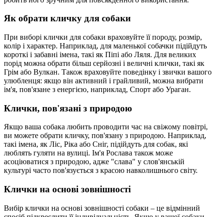
Як обрати кличку для собаки
При виборі клички для собаки враховуйте її породу, розмір,
колір і характер. Наприклад, для маленької собачки підійдуть
короткі і забавні імена, такі як Піпі або Ляля. Для великих
порід можна обрати більш серйозні і величні клички, такі як
Грім або Вулкан. Також враховуйте поведінку і звички вашого
улюбленця: якщо він активний і грайливий, можна вибрати
ім'я, пов'язане з енергією, наприклад, Спорт або Ураган.
Клички, пов'язані з природою
Якщо ваша собака любить проводити час на свіжому повітрі,
ви можете обрати кличку, пов'язану з природою. Наприклад,
такі імена, як Ліс, Ріка або Сніг, підійдуть для собак, які
люблять гуляти на вулиці. Ім'я Рослава також може
асоціюватися з природою, адже "слава" у слов'янській
культурі часто пов'язується з красою навколишнього світу.
Клички на основі зовнішності
Вибір клички на основі зовнішності собаки – це відмінний
спосіб підкреслити її індивідуальність. Якщо у вашої собаки