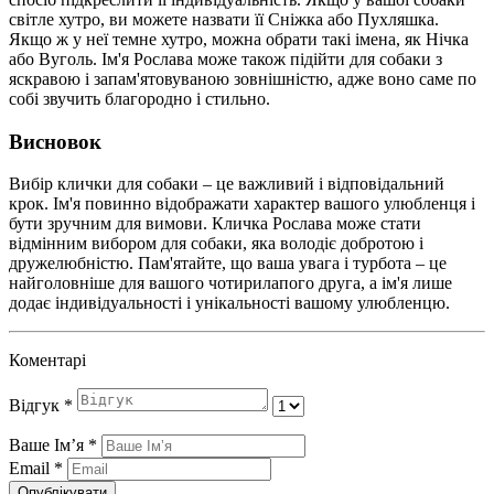
світле хутро, ви можете назвати її Сніжка або Пухляшка.
Якщо ж у неї темне хутро, можна обрати такі імена, як Нічка
або Вуголь. Ім'я Рослава може також підійти для собаки з
яскравою і запам'ятовуваною зовнішністю, адже воно саме по
собі звучить благородно і стильно.
Висновок
Вибір клички для собаки – це важливий і відповідальний
крок. Ім'я повинно відображати характер вашого улюбленця і
бути зручним для вимови. Кличка Рослава може стати
відмінним вибором для собаки, яка володіє добротою і
дружелюбністю. Пам'ятайте, що ваша увага і турбота – це
найголовніше для вашого чотирилапого друга, а ім'я лише
додає індивідуальності і унікальності вашому улюбленцю.
Коментарі
Відгук
*
Ваше Імʼя
*
Email
*
Опублікувати