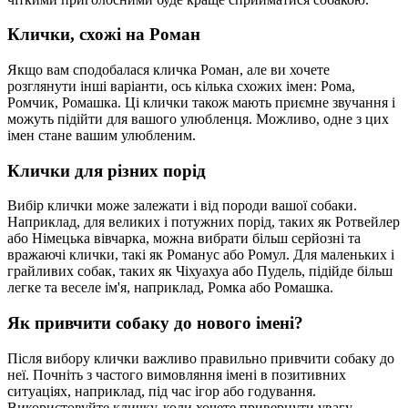
Клички, схожі на Роман
Якщо вам сподобалася кличка Роман, але ви хочете
розглянути інші варіанти, ось кілька схожих імен: Рома,
Ромчик, Ромашка. Ці клички також мають приємне звучання і
можуть підійти для вашого улюбленця. Можливо, одне з цих
імен стане вашим улюбленим.
Клички для різних порід
Вибір клички може залежати і від породи вашої собаки.
Наприклад, для великих і потужних порід, таких як Ротвейлер
або Німецька вівчарка, можна вибрати більш серйозні та
вражаючі клички, такі як Романус або Ромул. Для маленьких і
грайливих собак, таких як Чіхуахуа або Пудель, підійде більш
легке та веселе ім'я, наприклад, Ромка або Ромашка.
Як привчити собаку до нового імені?
Після вибору клички важливо правильно привчити собаку до
неї. Почніть з частого вимовляння імені в позитивних
ситуаціях, наприклад, під час ігор або годування.
Використовуйте кличку, коли хочете привернути увагу