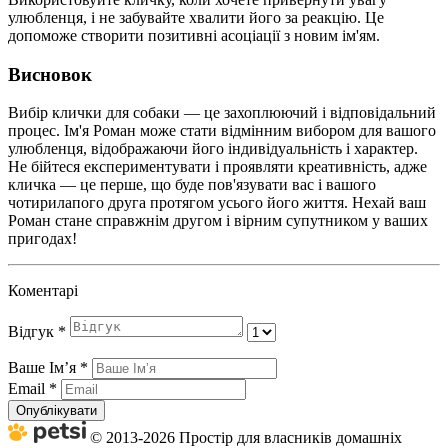
улюбленця, і не забувайте хвалити його за реакцію. Це
допоможе створити позитивні асоціації з новим ім'ям.
Висновок
Вибір клички для собаки — це захоплюючий і відповідальний
процес. Ім'я Роман може стати відмінним вибором для вашого
улюбленця, відображаючи його індивідуальність і характер.
Не бійтеся експериментувати і проявляти креативність, адже
кличка — це перше, що буде пов'язувати вас і вашого
чотирилапого друга протягом усього його життя. Нехай ваш
Роман стане справжнім другом і вірним супутником у ваших
пригодах!
Коментарі
Відгук
*
Ваше Імʼя
*
Email
*
Опублікувати
© 2013-2026 Простір для власників домашніх