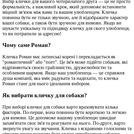
Вибір клички для вашого чотирилапого друга — це не просто
формальність, а важливий крок, який допоможе встановити
міцний зв'язок між вами та вашим улюбленцем. Кличка
повинна бути не тільки звучною, але й відображати характер
вашої собаки, а також бути зручною для вимови. Якщо ви
шукаєте унікальну та підходящу кличку для свого улюбленця,
то ви потрапили за адресою!
Чому саме Роман?
Кличка Роман має латинські корені і перекладається як
"романтичний" або "поет". Це ім'я може підійти собакам, які
відрізняються своєю грайливістю, дружелюбністю та
особливим шармом. Якщо ваш улюбленець — це справжня
душа компанії, яка вміє радувати та надихати, то кличка
Роман стане для нього ідеальним вибором.
Як вибрати кличку для собаки?
При виборі клички для собаки варто враховувати кілька
факторів. По-перше, вона повинна бути короткою та легкою
для вимови. Це допоможе вашому улюбленцю швидше
запам'ятати своє ім'я та реагувати на нього. По-друге, варто
звернути увагу на звучання. Кличка з яскравими голосними та
чіткими приголосними буде краще сприйматися собакою.