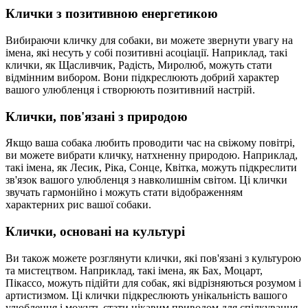
Клички з позитивною енергетикою
Вибираючи кличку для собаки, ви можете звернути увагу на
імена, які несуть у собі позитивні асоціації. Наприклад, такі
клички, як Щасливчик, Радість, Миролюб, можуть стати
відмінним вибором. Вони підкреслюють добрий характер
вашого улюбленця і створюють позитивний настрій.
Клички, пов'язані з природою
Якщо ваша собака любить проводити час на свіжому повітрі,
ви можете вибрати кличку, натхненну природою. Наприклад,
такі імена, як Лесик, Ріка, Сонце, Квітка, можуть підкреслити
зв'язок вашого улюбленця з навколишнім світом. Ці клички
звучать гармонійно і можуть стати відображенням
характерних рис вашої собаки.
Клички, основані на культурі
Ви також можете розглянути клички, які пов'язані з культурою
та мистецтвом. Наприклад, такі імена, як Бах, Моцарт,
Пікассо, можуть підійти для собак, які відрізняються розумом і
артистизмом. Ці клички підкреслюють унікальність вашого
улюбленця і можуть стати цікавим приводом для спілкування