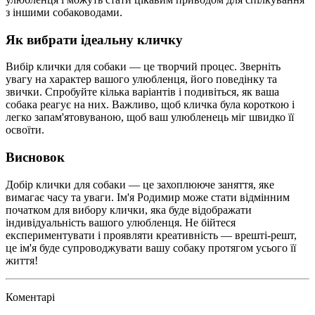
з іншими собаководами.
Як вибрати ідеальну кличку
Вибір клички для собаки — це творчий процес. Зверніть
увагу на характер вашого улюбленця, його поведінку та
звички. Спробуйте кілька варіантів і подивіться, як ваша
собака реагує на них. Важливо, щоб кличка була короткою і
легко запам'ятовуваною, щоб ваш улюбленець міг швидко її
освоїти.
Висновок
Добір клички для собаки — це захоплююче заняття, яке
вимагає часу та уваги. Ім'я Родимир може стати відмінним
початком для вибору клички, яка буде відображати
індивідуальність вашого улюбленця. Не бійтеся
експериментувати і проявляти креативність — врешті-решт,
це ім'я буде супроводжувати вашу собаку протягом усього її
життя!
Коментарі