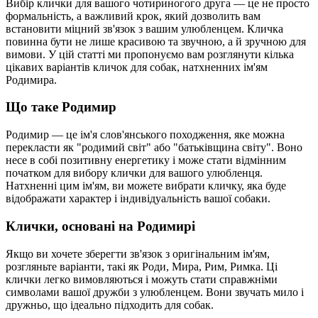
Вибір клички для вашого чотириногого друга — це не просто
формальність, а важливий крок, який дозволить вам
встановити міцний зв'язок з вашим улюбленцем. Кличка
повинна бути не лише красивою та звучною, а й зручною для
вимови. У цій статті ми пропонуємо вам розглянути кілька
цікавих варіантів кличок для собак, натхненних ім'ям
Родимира.
Що таке Родимир
Родимир — це ім'я слов'янського походження, яке можна
перекласти як "родимий світ" або "батьківщина світу". Воно
несе в собі позитивну енергетику і може стати відмінним
початком для вибору клички для вашого улюбленця.
Натхненні цим ім'ям, ви можете вибрати кличку, яка буде
відображати характер і індивідуальність вашої собаки.
Клички, основані на Родимирі
Якщо ви хочете зберегти зв'язок з оригінальним ім'ям,
розгляньте варіанти, такі як Роди, Мира, Рим, Римка. Ці
клички легко вимовляються і можуть стати справжніми
символами вашої дружби з улюбленцем. Вони звучать мило і
дружньо, що ідеально підходить для собак.