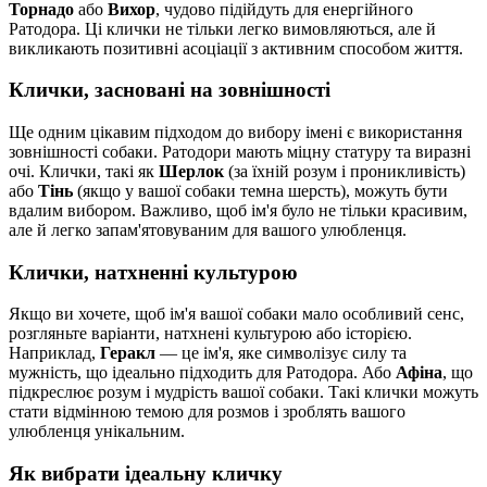
Торнадо
або
Вихор
, чудово підійдуть для енергійного
Ратодора. Ці клички не тільки легко вимовляються, але й
викликають позитивні асоціації з активним способом життя.
Клички, засновані на зовнішності
Ще одним цікавим підходом до вибору імені є використання
зовнішності собаки. Ратодори мають міцну статуру та виразні
очі. Клички, такі як
Шерлок
(за їхній розум і проникливість)
або
Тінь
(якщо у вашої собаки темна шерсть), можуть бути
вдалим вибором. Важливо, щоб ім'я було не тільки красивим,
але й легко запам'ятовуваним для вашого улюбленця.
Клички, натхненні культурою
Якщо ви хочете, щоб ім'я вашої собаки мало особливий сенс,
розгляньте варіанти, натхнені культурою або історією.
Наприклад,
Геракл
— це ім'я, яке символізує силу та
мужність, що ідеально підходить для Ратодора. Або
Афіна
, що
підкреслює розум і мудрість вашої собаки. Такі клички можуть
стати відмінною темою для розмов і зроблять вашого
улюбленця унікальним.
Як вибрати ідеальну кличку