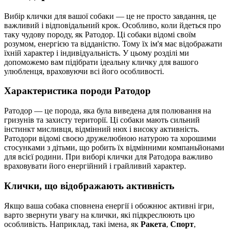
Вибір клички для вашої собаки — це не просто завдання, це
важливий і відповідальний крок. Особливо, коли йдеться про
таку чудову породу, як Ратодор. Ці собаки відомі своїм
розумом, енергією та відданістю. Тому їх ім'я має відображати
їхній характер і індивідуальність. У цьому розділі ми
допоможемо вам підібрати ідеальну кличку для вашого
улюбленця, враховуючи всі його особливості.
Характеристика породи Ратодор
Ратодор — це порода, яка була виведена для полювання на
гризунів та захисту території. Ці собаки мають сильний
інстинкт мисливця, відмінний нюх і високу активність.
Ратодори відомі своєю дружелюбною натурою та хорошими
стосунками з дітьми, що робить їх відмінними компаньйонами
для всієї родини. При виборі клички для Ратодора важливо
враховувати його енергійний і грайливий характер.
Клички, що відображають активність
Якщо ваша собака сповнена енергії і обожнює активні ігри,
варто звернути увагу на клички, які підкреслюють цю
особливість. Наприклад, такі імена, як
Ракета
,
Спорт
,