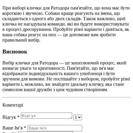
При виборі клички для Ратодора пам'ятайте, що вона має бути
короткою і звучною. Собаки краще реагують на імена, що
складаються з одного або двох складів. Також важливо, щоб
кличка не нагадувала команди, які ви будете використовувати
в процесі дресирування. Пробуйте різні варіанти і дивіться, як
ваша собака реагує на них — це допоможе вам зробити
правильний вибір.
Висновок
Вибір клички для Ратодора — це захоплюючий процес, який
вимагає уваги та креативності. Пам'ятайте, що ім'я має
відображати індивідуальність вашого улюбленця і бути
зручним для вимови. Не поспішайте з вибором, пробуйте різні
варіанти і, можливо, ви знайдете ідеальну кличку, яка стане
символом вашої дружби з цим чудовим створінням.
Коментарі
Відгук
*
Ваше Імʼя
*