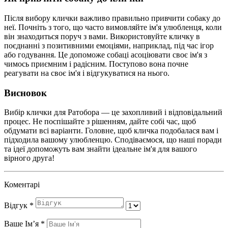
Після вибору клички важливо правильно привчити собаку до
неї. Почніть з того, що часто вимовляйте ім'я улюбленця, коли
він знаходиться поруч з вами. Використовуйте кличку в
поєднанні з позитивними емоціями, наприклад, під час ігор
або годування. Це допоможе собаці асоціювати своє ім'я з
чимось приємним і радісним. Поступово вона почне
реагувати на своє ім'я і відгукуватися на нього.
Висновок
Вибір клички для Ратобора — це захопливий і відповідальний
процес. Не поспішайте з рішенням, дайте собі час, щоб
обдумати всі варіанти. Головне, щоб кличка подобалася вам і
підходила вашому улюбленцю. Сподіваємося, що наші поради
та ідеї допоможуть вам знайти ідеальне ім'я для вашого
вірного друга!
Коментарі
Відгук
*
Ваше Імʼя
*