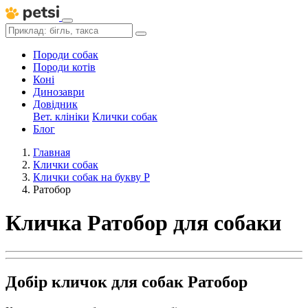
Породи собак
Породи котів
Коні
Динозаври
Довідник
Вет. клініки
Клички собак
Блог
Главная
Клички собак
Клички собак на букву Р
Ратобор
Кличка Ратобор для собаки
Добір кличок для собак Ратобор