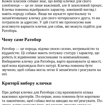
Кожен власник собаки знає, що вибір клички для свого
улюбленця — це не лише важливий, але й захопливий процес.
Кличка повинна відображати характер, зовнішній вигляд і
навіть породу собаки. Якщо ви шукаєте оригінальну та
запам'ятовувану кличку для свого чотирилапого друга, то ви
потрапили за адресою. У цій статті ми пропонуємо вам
розглянути варіанти кличок для собак, які можуть підійти для
Ратобора.
Чому саме Ратобор
Ратобор — це порода, відома своєю силою, витривалістю та
відданістю. Ці собаки мають потужну статуру і характер, що
робить їх відмінними захисниками та компаньйонами.
Вибираючи кличку для Ратобора, варто враховувати ці якості,
щоб вона відповідала його натурі. Кличка повинна бути
звучною, щоб собака могла легко її запам'ятати і реагувати на
неї.
Критерії вибору клички
При доборі клички для Ратобора слід враховувати кілька
важливих критеріїв. По-перше, вона повинна бути короткою
та лаконічною, щоб собака могла швидко на неї реагувати. По-
друге, варто уникати імен, які можуть звучати схоже на