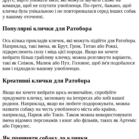
команди, щоб не плутати улюбленця. По-третє, бажано, щоб
кличка була унікальною і не повторювалася серед інших собак
у вашому оточенні.
Популярні клички для Ратобора
Ось кілька прикладів кличок, які можуть підійти для Ратобора.
Наприклад, такі імена, як Брут, Гром, Титан або Роккі,
підкреслюють силу і міць цієї породи. Якщо ви хочете
вибрати більш грайливу кличку, можна розглянути варіанти,
такі як Сніжок, Малюк або Пух. Головне, щоб ім'я подобалося
вам і підходило вашому улюбленцю.
Креативні клички для Ратобора
Якщо ви хочете вибрати щось незвичайне, спробуйте
придумати кличку, засновану на інтересах або хобі вашої
родини. Наприклад, якщо ви любите подорожувати, можна
назвати собаку на честь улюбленого міста або країни,
наприклад, Париж або Токіо. Також можна використовувати
імена відомих персонажів з книг або фільмів, таких як Артеміс
або Геркулес.
Як привчити собаку до клички