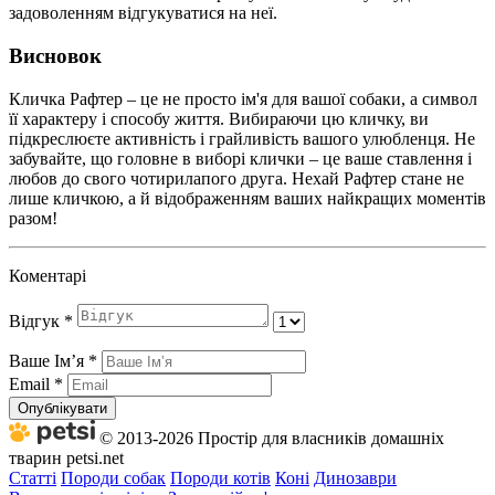
задоволенням відгукуватися на неї.
Висновок
Кличка Рафтер – це не просто ім'я для вашої собаки, а символ
її характеру і способу життя. Вибираючи цю кличку, ви
підкреслюєте активність і грайливість вашого улюбленця. Не
забувайте, що головне в виборі клички – це ваше ставлення і
любов до свого чотирилапого друга. Нехай Рафтер стане не
лише кличкою, а й відображенням ваших найкращих моментів
разом!
Коментарі
Відгук
*
Ваше Імʼя
*
Email
*
Опублікувати
© 2013-2026 Простір для власників домашніх
тварин petsi.net
Статті
Породи собак
Породи котів
Коні
Динозаври