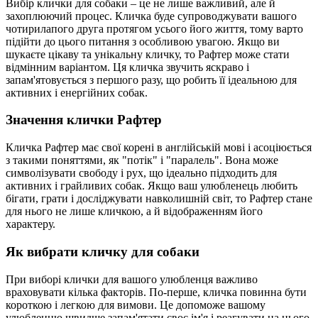
Вибір клички для собаки – це не лише важливий, але й
захоплюючий процес. Кличка буде супроводжувати вашого
чотирилапого друга протягом усього його життя, тому варто
підійти до цього питання з особливою увагою. Якщо ви
шукаєте цікаву та унікальну кличку, то Рафтер може стати
відмінним варіантом. Ця кличка звучить яскраво і
запам'ятовується з першого разу, що робить її ідеальною для
активних і енергійних собак.
Значення клички Рафтер
Кличка Рафтер має свої корені в англійській мові і асоціюється
з такими поняттями, як "потік" і "паралель". Вона може
символізувати свободу і рух, що ідеально підходить для
активних і грайливих собак. Якщо ваш улюбленець любить
бігати, грати і досліджувати навколишній світ, то Рафтер стане
для нього не лише кличкою, а й відображенням його
характеру.
Як вибрати кличку для собаки
При виборі клички для вашого улюбленця важливо
враховувати кілька факторів. По-перше, кличка повинна бути
короткою і легкою для вимови. Це допоможе вашому
улюбленцю швидше запам'ятати своє ім'я і реагувати на нього.