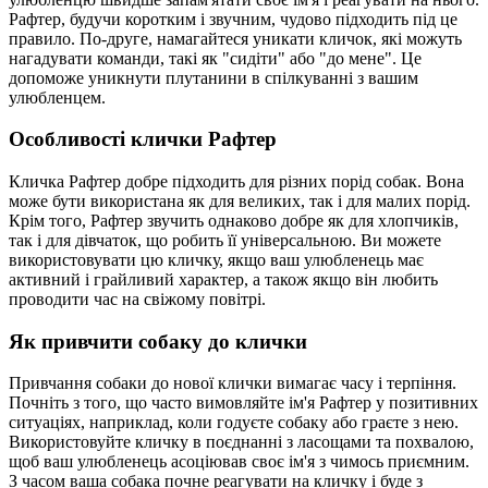
Рафтер, будучи коротким і звучним, чудово підходить під це
правило. По-друге, намагайтеся уникати кличок, які можуть
нагадувати команди, такі як "сидіти" або "до мене". Це
допоможе уникнути плутанини в спілкуванні з вашим
улюбленцем.
Особливості клички Рафтер
Кличка Рафтер добре підходить для різних порід собак. Вона
може бути використана як для великих, так і для малих порід.
Крім того, Рафтер звучить однаково добре як для хлопчиків,
так і для дівчаток, що робить її універсальною. Ви можете
використовувати цю кличку, якщо ваш улюбленець має
активний і грайливий характер, а також якщо він любить
проводити час на свіжому повітрі.
Як привчити собаку до клички
Привчання собаки до нової клички вимагає часу і терпіння.
Почніть з того, що часто вимовляйте ім'я Рафтер у позитивних
ситуаціях, наприклад, коли годуєте собаку або граєте з нею.
Використовуйте кличку в поєднанні з ласощами та похвалою,
щоб ваш улюбленець асоціював своє ім'я з чимось приємним.
З часом ваша собака почне реагувати на кличку і буде з