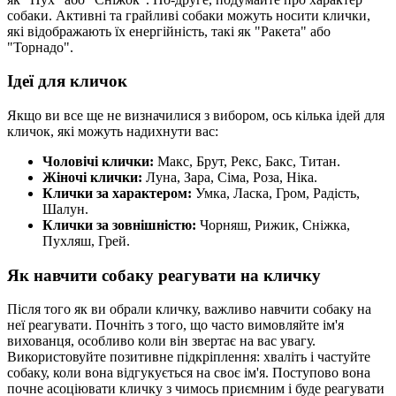
собаки. Активні та грайливі собаки можуть носити клички,
які відображають їх енергійність, такі як "Ракета" або
"Торнадо".
Ідеї для кличок
Якщо ви все ще не визначилися з вибором, ось кілька ідей для
кличок, які можуть надихнути вас:
Чоловічі клички:
Макс, Брут, Рекс, Бакс, Титан.
Жіночі клички:
Луна, Зара, Сіма, Роза, Ніка.
Клички за характером:
Умка, Ласка, Гром, Радість,
Шалун.
Клички за зовнішністю:
Чорняш, Рижик, Сніжка,
Пухляш, Грей.
Як навчити собаку реагувати на кличку
Після того як ви обрали кличку, важливо навчити собаку на
неї реагувати. Почніть з того, що часто вимовляйте ім'я
вихованця, особливо коли він звертає на вас увагу.
Використовуйте позитивне підкріплення: хваліть і частуйте
собаку, коли вона відгукується на своє ім'я. Поступово вона
почне асоціювати кличку з чимось приємним і буде реагувати