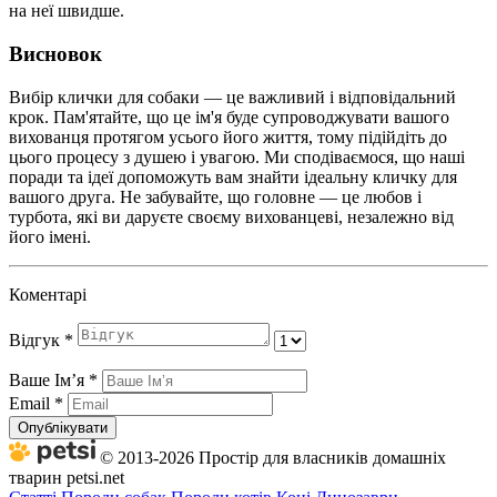
на неї швидше.
Висновок
Вибір клички для собаки — це важливий і відповідальний
крок. Пам'ятайте, що це ім'я буде супроводжувати вашого
вихованця протягом усього його життя, тому підійдіть до
цього процесу з душею і увагою. Ми сподіваємося, що наші
поради та ідеї допоможуть вам знайти ідеальну кличку для
вашого друга. Не забувайте, що головне — це любов і
турбота, які ви даруєте своєму вихованцеві, незалежно від
його імені.
Коментарі
Відгук
*
Ваше Імʼя
*
Email
*
Опублікувати
© 2013-2026 Простір для власників домашніх
тварин petsi.net