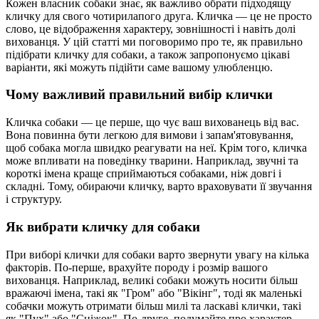
Кожен власник собаки знає, як важливо обрати підходящу
кличку для свого чотирилапого друга. Кличка — це не просто
слово, це відображення характеру, зовнішності і навіть долі
вихованця. У цій статті ми поговоримо про те, як правильно
підібрати кличку для собаки, а також запропонуємо цікаві
варіанти, які можуть підійти саме вашому улюбленцю.
Чому важливий правильний вибір клички
Кличка собаки — це перше, що чує ваш вихованець від вас.
Вона повинна бути легкою для вимови і запам'ятовування,
щоб собака могла швидко реагувати на неї. Крім того, кличка
може впливати на поведінку тварини. Наприклад, звучні та
короткі імена краще сприймаються собаками, ніж довгі і
складні. Тому, обираючи кличку, варто враховувати її звучання
і структуру.
Як вибрати кличку для собаки
При виборі клички для собаки варто звернути увагу на кілька
факторів. По-перше, врахуйте породу і розмір вашого
вихованця. Наприклад, великі собаки можуть носити більш
вражаючі імена, такі як "Гром" або "Вікінг", тоді як маленькі
собачки можуть отримати більш милі та ласкаві клички, такі
як "Пух" або "Сніжок". По-друге, подумайте про характер