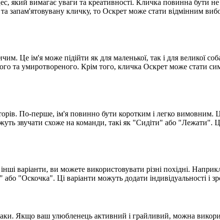
ес, який вимагає уваги та креативності. Кличка повинна бути 
 та запам'ятовувану кличку, то Оскрет може стати відмінним вибо
им. Це ім'я може підійти як для маленької, так і для великої соб
ого та умиротвореного. Крім того, кличка Оскрет може стати си
торів. По-перше, ім'я повинно бути коротким і легко вимовним.
ожуть звучати схоже на команди, такі як "Сидіти" або "Лежати".
інші варіанти, ви можете використовувати різні похідні. Наприк
 або "Оскочка". Ці варіанти можуть додати індивідуальності і з
баки. Якщо ваш улюбленець активний і грайливий, можна викорис