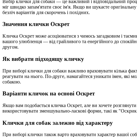
Вибір клички для собаки — це важливий і відповідальний проц
міг швидко запам'ятати своє ім'я. Якщо ви шукаєте оригінальну
безліч варіантів для скорочень і похідних.
Значення клички Оскрет
Кличка Оскрет може асоціюватися з чимось загадковим і таємнич
вашого улюбленця — від грайливого та енергійного до спокійн
другом.
Як вибрати підходящу кличку
При виборі клички для собаки важливо враховувати кілька фак
реагувати на нього. По-друге, намагайтеся уникати імен, які м
собакою.
Варіанти кличок на основі Оскрет
Якщо вам подобається кличка Оскрет, але ви хочете розглянути 
використовувати зменшувально-ласкові форми, такі як "Оскрик"
Клички для собак залежно від характеру
При виборі клички також варто враховувати характер вашої со