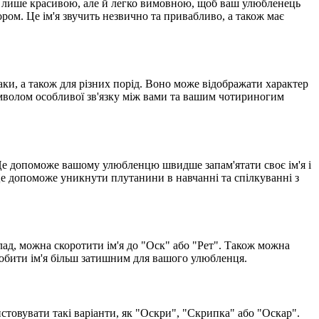
не лише красивою, але й легко вимовною, щоб ваш улюбленець
ром. Це ім'я звучить незвично та привабливо, а також має
аки, а також для різних порід. Воно може відображати характер
мволом особливої зв'язку між вами та вашим чотириногим
 Це допоможе вашому улюбленцю швидше запам'ятати своє ім'я і
 Це допоможе уникнути плутанини в навчанні та спілкуванні з
лад, можна скоротити ім'я до "Оск" або "Рет". Також можна
робити ім'я більш затишним для вашого улюбленця.
товувати такі варіанти, як "Оскри", "Скрипка" або "Оскар".