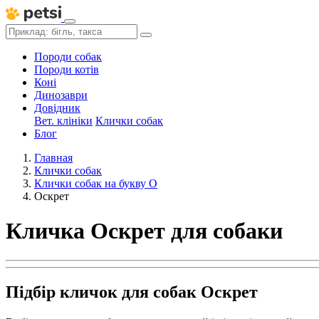
Породи собак
Породи котів
Коні
Динозаври
Довідник
Вет. клініки
Клички собак
Блог
Главная
Клички собак
Клички собак на букву О
Оскрет
Кличка Оскрет для собаки
Підбір кличок для собак Оскрет