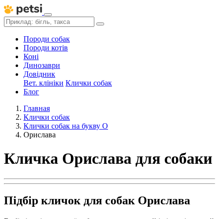
Породи собак
Породи котів
Коні
Динозаври
Довідник
Вет. клініки
Клички собак
Блог
Главная
Клички собак
Клички собак на букву О
Орислава
Кличка Орислава для собаки
Підбір кличок для собак Орислава