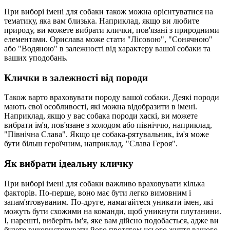
При виборі імені для собаки також можна орієнтуватися на
тематику, яка вам близька. Наприклад, якщо ви любите
природу, ви можете вибрати клички, пов'язані з природними
елементами. Орислава може стати "Лісовою", "Сонячною"
або "Водяною" в залежності від характеру вашої собаки та
ваших уподобань.
Клички в залежності від породи
Також варто враховувати породу вашої собаки. Деякі породи
мають свої особливості, які можна відобразити в імені.
Наприклад, якщо у вас собака породи хаскі, ви можете
вибрати ім'я, пов'язане з холодом або північчю, наприклад,
"Північна Слава". Якщо це собака-рятувальник, ім'я може
бути більш героїчним, наприклад, "Слава Героя".
Як вибрати ідеальну кличку
При виборі імені для собаки важливо враховувати кілька
факторів. По-перше, воно має бути легко вимовним і
запам'ятовуваним. По-друге, намагайтеся уникати імен, які
можуть бути схожими на команди, щоб уникнути плутанини.
І, нарешті, виберіть ім'я, яке вам дійсно подобається, адже ви
будете використовувати його протягом усього життя вашого