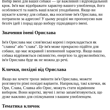
Вибір імені для вашої собаки — це важливий і відповідальний
крок. Ім'я має відображати характер вашого улюбленця, його
особливості та навіть ваші власні уподобання. Якщо ви
шукаєте кличку для собаки, яка носитиме ім'я Орислава, ви
потрапили за адресою! У цьому розділі ми пропонуємо вам
безліч ідей і порад щодо вибору підходящого імені.
Значення імені Орислава
Ім'я Орислава має слов'янські корені і перекладається як
"славна" або "слава". Це ім'я може прекрасно підійти для
собаки, що має яскравий і впевнений характер. Якщо ваша
собака відрізняється сміливістю, енергією та дружелюбністю,
ім'я Орислава буде як не можна до речі.
Клички, похідні від Орислава
Якщо ви хочете трохи змінити ім'я Орислава, можете
розглянути різні похідні варіанти. Наприклад, такі клички, як
Ори, Слава, Славка або Орис, можуть стати відмінним
вибором. Вони короткі, звучні і легко запам'ятовуються, що
дуже важливо для спілкування з вашим улюбленцем.
Тематика кличок