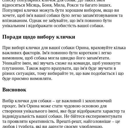
відносяться Місяць, Боня, Мила, Рокси та багато інших.
Популярні клички можуть бути хорошим вибором, якщо ви
хочете, щоб ім'я вашої собаки було легко запам'ятовуваним та
впізнаваним. Однак не забувайте, що ім'я повинно бути
унікальним і відображати особистість вашої собаки.
Поради щодо вибору клички
При виборі клички для вашої собаки Орина, враховуйте кілька
важливих факторів. Ім'я повинно бути коротким і легко
вимовним, щоб собака могла швидко його запам'ятати.
Уникайте імен, які звучать схоже на команди, щоб уникнути
плутанини. Також варто врахувати, що ім'я буде звучати в
різних ситуаціях, тому вибирайте те, що вам подобається і що
буде приємно вимовляти.
Висновок
Вибір клички для собаки – це важливий і захоплюючий
процес. Ім'я Орина може стати чудовою основою для
створення унікального імені, яке буде відображати характер та
індивідуальність вашої собаки. Не бійтеся експериментувати
та проявляти креативність. Врешті-решт, найголовніше – це
любов і турбота, які ви даруєте своєму улюбленцю.