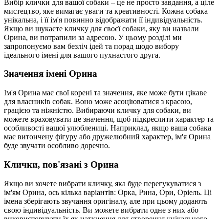
Вибір клички для вашої собаки – це не просто завдання, а ціле
мистецтво, яке вимагає уваги та креативності. Кожна собака
унікальна, і її ім'я повинно відображати її індивідуальність.
Якщо ви шукаєте кличку для своєї собаки, яку ви назвали
Орина, ви потрапили за адресою. У цьому розділі ми
запропонуємо вам безліч ідей та порад щодо вибору
ідеального імені для вашого пухнастого друга.
Значення імені Орина
Ім'я Орина має свої корені та значення, яке може бути цікаве
для власників собак. Воно може асоціюватися з красою,
грацією та ніжністю. Вибираючи кличку для собаки, ви
можете враховувати це значення, щоб підкреслити характер та
особливості вашої улюблениці. Наприклад, якщо ваша собака
має витончену фігуру або дружелюбний характер, ім'я Орина
буде звучати особливо доречно.
Клички, пов'язані з Орина
Якщо ви хочете вибрати кличку, яка буде перегукуватися з
ім'ям Орина, ось кілька варіантів: Орка, Рина, Ори, Оріель. Ці
імена зберігають звучання оригіналу, але при цьому додають
свою індивідуальність. Ви можете вибрати одне з них або
використовувати їх як натхнення для створення унікального