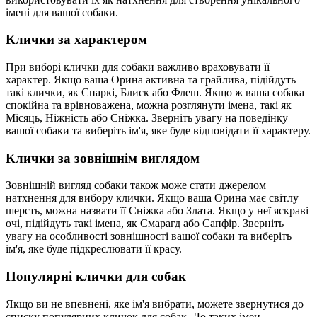
імені для вашої собаки.
Клички за характером
При виборі клички для собаки важливо враховувати її
характер. Якщо ваша Орина активна та грайлива, підійдуть
такі клички, як Спаркі, Блиск або Флеш. Якщо ж ваша собака
спокійна та врівноважена, можна розглянути імена, такі як
Місяць, Ніжність або Сніжка. Зверніть увагу на поведінку
вашої собаки та виберіть ім'я, яке буде відповідати її характеру.
Клички за зовнішнім виглядом
Зовнішній вигляд собаки також може стати джерелом
натхнення для вибору клички. Якщо ваша Орина має світлу
шерсть, можна назвати її Сніжка або Злата. Якщо у неї яскраві
очі, підійдуть такі імена, як Смарагд або Сапфір. Зверніть
увагу на особливості зовнішності вашої собаки та виберіть
ім'я, яке буде підкреслювати її красу.
Популярні клички для собак
Якщо ви не впевнені, яке ім'я вибрати, можете звернутися до
списку популярних кличок для собак. До таких імен