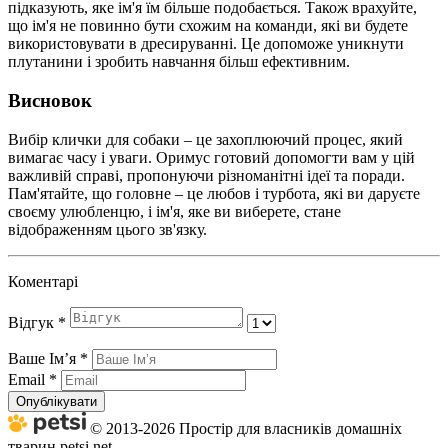
підказують, яке ім'я їм більше подобається. Також врахуйте,
що ім'я не повинно бути схожим на команди, які ви будете
використовувати в дресируванні. Це допоможе уникнути
плутанини і зробить навчання більш ефективним.
Висновок
Вибір клички для собаки – це захоплюючий процес, який
вимагає часу і уваги. Оримус готовий допомогти вам у цій
важливій справі, пропонуючи різноманітні ідеї та поради.
Пам'ятайте, що головне – це любов і турбота, які ви даруєте
своєму улюбленцю, і ім'я, яке ви виберете, стане
відображенням цього зв'язку.
Коментарі
Відгук
*
Ваше Імʼя
*
Email
*
Опублікувати
© 2013-2026 Простір для власників домашніх
тварин petsi.net