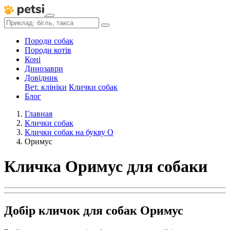
Породи собак
Породи котів
Коні
Динозаври
Довідник
Вет. клініки
Клички собак
Блог
Главная
Клички собак
Клички собак на букву О
Оримус
Кличка Оримус для собаки
Добір кличок для собак Оримус