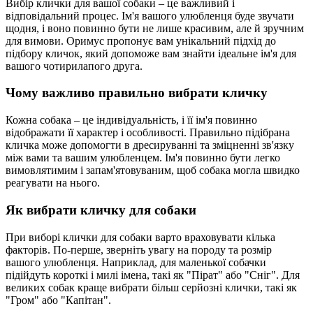
Вибір клички для вашої собаки – це важливий і
відповідальний процес. Ім'я вашого улюбленця буде звучати
щодня, і воно повинно бути не лише красивим, але й зручним
для вимови. Оримус пропонує вам унікальний підхід до
підбору кличок, який допоможе вам знайти ідеальне ім'я для
вашого чотирилапого друга.
Чому важливо правильно вибрати кличку
Кожна собака – це індивідуальність, і її ім'я повинно
відображати її характер і особливості. Правильно підібрана
кличка може допомогти в дресируванні та зміцненні зв'язку
між вами та вашим улюбленцем. Ім'я повинно бути легко
вимовлятимим і запам'ятовуваним, щоб собака могла швидко
реагувати на нього.
Як вибрати кличку для собаки
При виборі клички для собаки варто враховувати кілька
факторів. По-перше, зверніть увагу на породу та розмір
вашого улюбленця. Наприклад, для маленької собачки
підійдуть короткі і милі імена, такі як "Пірат" або "Сніг". Для
великих собак краще вибрати більш серйозні клички, такі як
"Гром" або "Капітан".