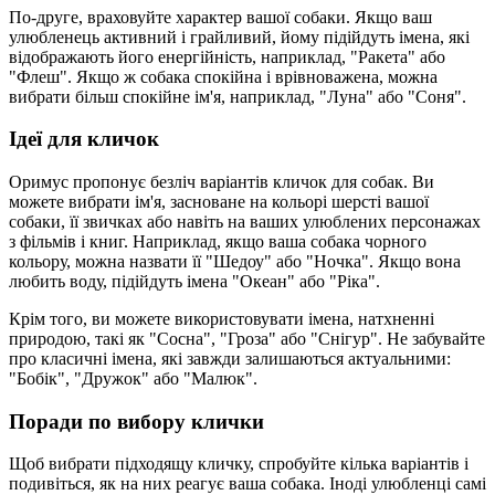
По-друге, враховуйте характер вашої собаки. Якщо ваш
улюбленець активний і грайливий, йому підійдуть імена, які
відображають його енергійність, наприклад, "Ракета" або
"Флеш". Якщо ж собака спокійна і врівноважена, можна
вибрати більш спокійне ім'я, наприклад, "Луна" або "Соня".
Ідеї для кличок
Оримус пропонує безліч варіантів кличок для собак. Ви
можете вибрати ім'я, засноване на кольорі шерсті вашої
собаки, її звичках або навіть на ваших улюблених персонажах
з фільмів і книг. Наприклад, якщо ваша собака чорного
кольору, можна назвати її "Шедоу" або "Ночка". Якщо вона
любить воду, підійдуть імена "Океан" або "Ріка".
Крім того, ви можете використовувати імена, натхненні
природою, такі як "Сосна", "Гроза" або "Снігур". Не забувайте
про класичні імена, які завжди залишаються актуальними:
"Бобік", "Дружок" або "Малюк".
Поради по вибору клички
Щоб вибрати підходящу кличку, спробуйте кілька варіантів і
подивіться, як на них реагує ваша собака. Іноді улюбленці самі